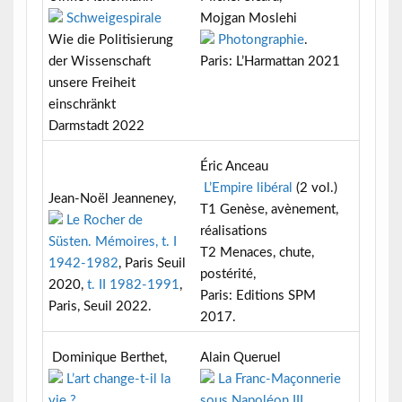
Schweigespirale
Mojgan Moslehi
Wie die Politisierung
Photongraphie
.
der Wissenschaft
Paris: L’Harmattan 2021
unsere Freiheit
einschränkt
Darmstadt 2022
Éric Anceau
L’Empire libéral
(2 vol.)
Jean-Noël Jeanneney,
T1 Genèse, avènement,
Le Rocher de
réalisations
Süsten. Mémoires, t. I
T2 Menaces, chute,
1942-1982
, Paris Seuil
postérité,
2020,
t. II 1982-1991
,
Paris: Editions SPM
Paris, Seuil 2022.
2017.
Dominique Berthet,
Alain Queruel
L’art change-t-il la
La Franc-Maçonnerie
vie ?
sous Napoléon III