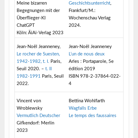
Meine bizarren
Geschichtsunterricht
,
Begegnungen mit der
Frankfurt/M.:
Überflieger-KI
Wochenschau Verlag
ChatGPT
2024.
Köln: ÄiAi-Verlag 2023
Jean-Noël Jeanneney,
Jean-Noël Jeanneney
Le rocher de Suesten,
L’un de nous deux
1942-1982, t. I.
Paris,
Arles : Portaparole, 5e
Seuil 2020. –
t. II
édition 2019
1982-1991
Paris, Seuil
ISBN 978-2-37864-022-
2022.
4
Vincent von
Bettina Wohlfarth
Wroblewsky
Wagfalls Erbe
Vermutlich Deutscher
Le temps des faussaires
Gifkendorf: Merlin
2023