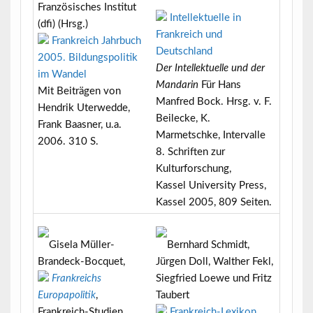
Französisches Institut
Intellektuelle in
(dfi) (Hrsg.)
Frankreich und
Frankreich Jahrbuch
Deutschland
2005. Bildungspolitik
Der Intellektuelle und der
im Wandel
Mandarin
Für Hans
Mit Beiträgen von
Manfred Bock. Hrsg. v. F.
Hendrik Uterwedde,
Beilecke, K.
Frank Baasner, u.a.
Marmetschke, Intervalle
2006. 310 S.
8. Schriften zur
Kulturforschung,
Kassel University Press,
Kassel 2005, 809 Seiten.
Gisela Müller-
Bernhard Schmidt,
Brandeck-Bocquet,
Jürgen Doll, Walther Fekl,
Frankreichs
Siegfried Loewe und Fritz
Europapolitik
,
Taubert
Frankreich-Studien,
Frankreich-Lexikon