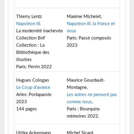
Thierry Lentz
Maxime Michelet,
Napoléon III.
Napoléon III, la France et
La modernité inachevée
nous
Collection BnF
Paris: Passé composés
Collection : La
2023
Bibliothèque des
illustres
Paris: Perrin 2022
Hugues Cologan
Maurice Gourdault-
Le Coup d’avance
Montagne,
Arles: Portaparole
Les autres ne pensent pas
2023
comme nous
,
144 pages
Paris : Bourquins
mémoires 2022.
Ulrike Ackermann
Michel Sicard,