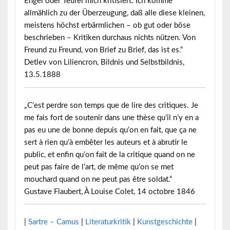
Engel oder Teufel mich kritisiert. Ich komme
allmählich zu der Überzeugung, daß alle diese kleinen,
meistens höchst erbärmlichen – ob gut oder böse
beschrieben – Kritiken durchaus nichts nützen. Von
Freund zu Freund, von Brief zu Brief, das ist es.“
Detlev von Liliencron, Bildnis und Selbstbildnis,
13.5.1888
„C’est perdre son temps que de lire des critiques. Je
me fais fort de soutenir dans une thèse qu’il n’y en a
pas eu une de bonne depuis qu’on en fait, que ça ne
sert à rien qu’à embêter les auteurs et à abrutir le
public, et enfin qu’on fait de la critique quand on ne
peut pas faire de l’art, de même qu’on se met
mouchard quand on ne peut pas être soldat.“
Gustave Flaubert, À Louise Colet, 14 octobre 1846
|
Sartre – Camus
|
Literaturkritik
|
Kunstgeschichte
|