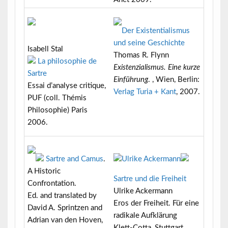
Der Existentialismus
und seine Geschichte
Isabell Stal
Thomas R. Flynn
La philosophie de
Existenzialismus. Eine kurze
Sartre
Einführung
. , Wien, Berlin:
Essai d’analyse critique,
Verlag Turia + Kant
, 2007.
PUF (coll. Thémis
Philosophie) Paris
2006.
Sartre and Camus
.
A Historic
Sartre und die Freiheit
Confrontation.
Ulrike Ackermann
Ed. and translated by
Eros der Freiheit. Für eine
David A. Sprintzen and
radikale Aufklärung
Adrian van den Hoven,
Klett-Cotta, Stuttgart