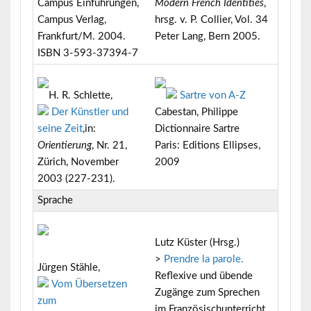
Campus Einführungen,
Modern French Identities
,
Campus Verlag,
hrsg. v. P. Collier, Vol. 34
Frankfurt/M. 2004.
Peter Lang, Bern 2005.
ISBN 3-593-37394-7
H. R. Schlette,
Sartre von A-Z
Der Künstler und
Cabestan, Philippe
seine Zeit
,in:
Dictionnaire Sartre
Orientierung
, Nr. 21,
Paris: Editions Ellipses,
Zürich, November
2009
2003 (227-231).
Sprache
Lutz Küster (Hrsg.)
>
Prendre la parole.
Jürgen Stähle,
Reflexive und übende
Vom Übersetzen
Zugänge zum Sprechen
zum
im Französischunterricht