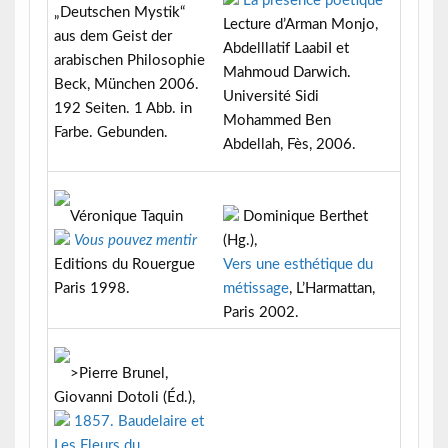
La présence poétique
„Deutschen Mystik“
Lecture d’Arman Monjo,
aus dem Geist der
Abdelllatif LaabiI et
arabischen Philosophie
Mahmoud Darwich.
Beck, München 2006.
Université Sidi
192 Seiten. 1 Abb. in
Mohammed Ben
Farbe. Gebunden.
Abdellah, Fès, 2006.
Dominique Berthet
Véronique Taquin
(Hg.),
Vous pouvez mentir
Vers une esthétique du
Editions du Rouergue
métissage
, L’Harmattan,
Paris 1998.
Paris 2002.
>Pierre Brunel,
Giovanni Dotoli (Éd.),
1857. Baudelaire et
Les Fleurs du