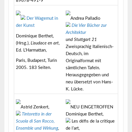
89678-491-9
Der Wagemut in
Andrea Palladio
der Kunst
Die Vier Bücher zur
Architektur
Dominique Berthet,
und Stuttgart 21
(Hrsg.),
L’audace en art
,
Zweisprachig Italienisch-
Ed. L’Harmattan,
Deutsch, im
Paris, Budapest, Turin
Originalformat mit
2005. 183 Seiten.
sämtlichen Tafeln.
Herausgegegeben und
neu übersetzt von Hans-
K. Lücke.
Astrid Zenkert,
NEU EINGETROFFEN
Tintoretto in der
Dominique Berthet,
Scuola di San Rocco,
Les défis de la critique
Ensemble und Wirkung
,
de l’art
,