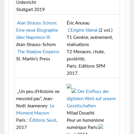
Unterricht
Stuttgart 2019
Alan Strauss-Schom:
Éric Anceau
Eine neue Biographie
L’Empire libéral
(2 vol.)
über Napoleon III.
T1 Genèse, avènement,
Alan-Strauss-Schom
réalisations
The Shadow Emperor
T2 Menaces, chute,
St. Martin’s Press
postérité,
Paris: Editions SPM
2017.
„Un peu d’Histoire ne
Der Einfluss der
messied pas“, Jean-
digitalen Welt auf unsere
Noël Jeanneney
Le
Gesellschaften
Moment Macron
Milad Doueihi
Paris :
Éditions Seuil
,
Pour un humanisme
2017
numérique
Paris: