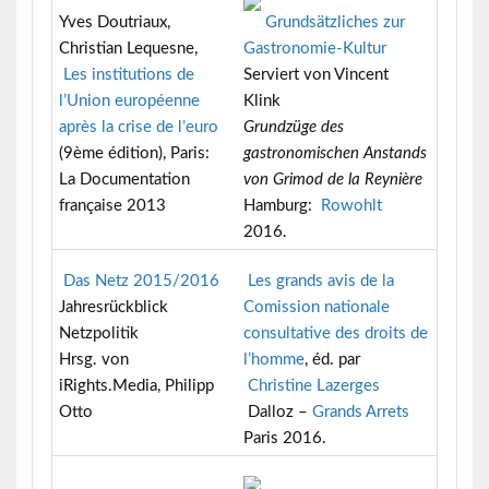
Yves Doutriaux,
Grundsätzliches zur
Christian Lequesne,
Gastronomie-Kultur
Les institutions de
Serviert von Vincent
l’Union européenne
Klink
après la crise de l’euro
Grundzüge des
(9ème édition), Paris:
gastronomischen Anstands
La Documentation
von Grimod de la Reynière
française 2013
Hamburg:
Rowohlt
2016.
Das Netz 2015/2016
Les grands avis de la
Jahresrückblick
Comission nationale
Netzpolitik
consultative des droits de
Hrsg. von
l’homme
, éd. par
iRights.Media, Philipp
Christine Lazerges
Otto
Dalloz –
Grands Arrets
Paris 2016.