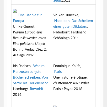
Seuil
,2011
Eine Utopie für
Volker Hunecke,
Europa
Napoleon. Das Scheitern
Ulrike Guérot
eines guten Diktators
,
Warum Europa eine
Paderborn: Ferdinand
Republik werden muss.
Schöningh 2011
Eine politische Utopie
Bonn :
Verlag Diez 2.
Auflage 2016
Iris Radisch,
Warum
Dominique Kalifa,
Franzosen so gute
Paris
Bücher schreiben. Von
Une histoire érotique,
Sartre bis Houellebecq
d’Offenbach aux Sixties
Hamburg:
Rowohlt
Paris : Payot 2018
2016.