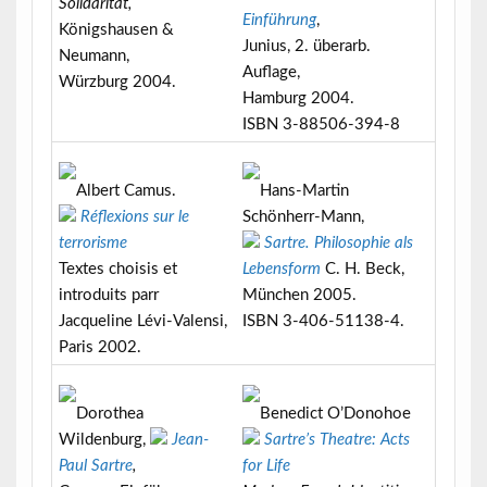
Solidarität,
Einführung
,
Königshausen &
Junius, 2. überarb.
Neumann,
Auflage,
Würzburg 2004.
Hamburg 2004.
ISBN 3-88506-394-8
Albert Camus.
Hans-Martin
Réflexions sur le
Schönherr-Mann,
terrorisme
Sartre. Philosophie als
Textes choisis et
Lebensform
C. H. Beck,
introduits parr
München 2005.
Jacqueline Lévi-Valensi,
ISBN 3-406-51138-4.
Paris 2002.
Dorothea
Benedict O’Donohoe
Wildenburg,
Jean-
Sartre’s Theatre: Acts
Paul Sartre
,
for Life