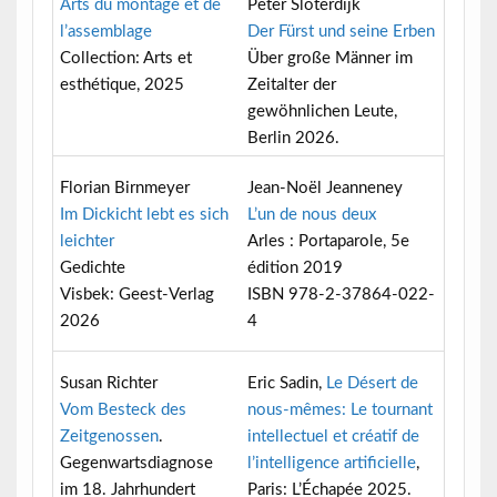
Arts du montage et de
Peter Sloterdijk
l’assemblage
Der Fürst und seine Erben
Collection: Arts et
Über große Männer im
esthétique, 2025
Zeitalter der
gewöhnlichen Leute,
Berlin 2026.
Florian Birnmeyer
Jean-Noël Jeanneney
Im Dickicht lebt es sich
L’un de nous deux
leichter
Arles : Portaparole, 5e
Gedichte
édition 2019
Visbek: Geest-Verlag
ISBN 978-2-37864-022-
2026
4
Susan Richter
Eric Sadin,
Le Désert de
Vom Besteck des
nous-mêmes: Le tournant
Zeitgenossen
.
intellectuel et créatif de
Gegenwartsdiagnose
l’intelligence artificiell
e
,
im 18. Jahrhundert
Paris: L’Échapée 2025.