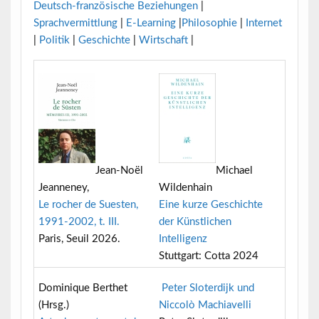
Deutsch-französische Beziehungen
|
Sprachvermittlung
|
E-Learning
|
Philosophie
|
Internet
|
Politik
|
Geschichte
|
Wirtschaft
|
Jean-Noël
Michael
Jeanneney,
Wildenhain
Le rocher de Suesten,
Eine kurze Geschichte
1991-2002, t. III.
der Künstlichen
Paris, Seuil 2026.
Intelligenz
Stuttgart: Cotta 2024
Dominique Berthet
Peter Sloterdijk und
(Hrsg.)
Niccolò Machiavelli