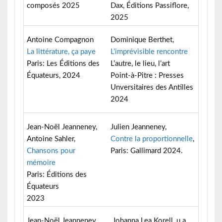
composés 2025
Dax, Éditions Passiflore,
2025
Antoine Compagnon
Dominique Berthet,
La littérature, ça paye
L’imprévisible rencontre
Paris: Les Éditions des
L’autre, le lieu, l’art
Équateurs, 2024
Point-à-Pitre : Presses
Unversitaires des Antilles
2024
Jean-Noël Jeanneney,
Julien Jeanneney,
Antoine Sahler,
Contre la proportionnelle
,
Chansons pour
Paris: Gallimard 2024.
mémoire
Paris: Éditions des
Équateurs
2023
Jean-Noël Jeanneney
Johanna Lea Korell, u.a.,