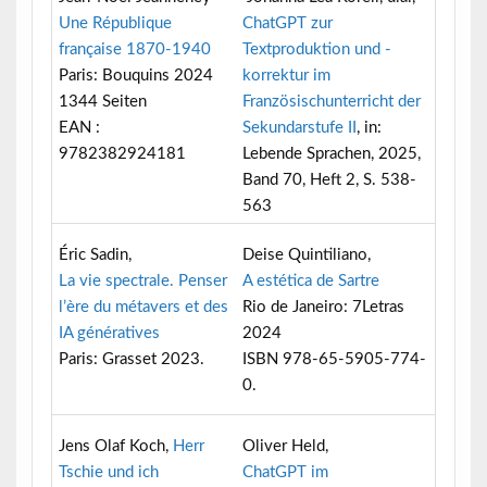
Une République
ChatGPT zur
française 1870-1940
Textproduktion und -
Paris: Bouquins 2024
korrektur im
1344 Seiten
Französischunterricht der
EAN :
Sekundarstufe II
, in:
9782382924181
Lebende Sprachen, 2025,
Band 70, Heft 2, S. 538-
563
Éric Sadin,
Deise Quintiliano,
La vie spectrale. Penser
A estética de Sartre
l’ère du métavers et des
Rio de Janeiro: 7Letras
IA génératives
2024
Paris: Grasset 2023.
ISBN 978-65-5905-774-
0.
Jens Olaf Koch,
Herr
Oliver Held,
Tschie und ich
ChatGPT im