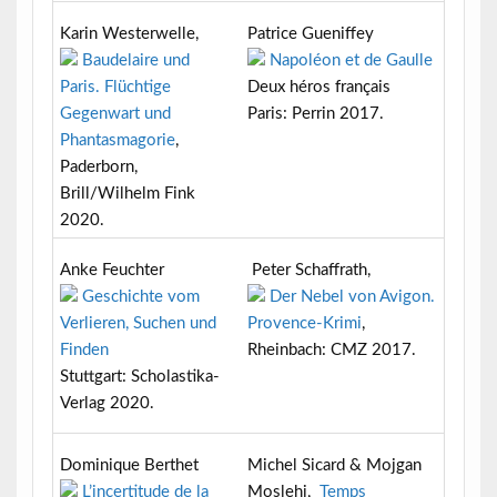
Karin Westerwelle,
Patrice Gueniffey
Baudelaire und
Napoléon et de Gaulle
Paris. Flüchtige
Deux héros français
Gegenwart und
Paris: Perrin 2017.
Phantasmagorie
,
Paderborn,
Brill/Wilhelm Fink
2020.
Anke Feuchter
Peter Schaffrath,
Geschichte vom
Der Nebel von Avigon.
Verlieren, Suchen und
Provence-Krimi
,
Finden
Rheinbach: CMZ 2017.
Stuttgart: Scholastika-
Verlag 2020.
Dominique Berthet
Michel Sicard & Mojgan
L’incertitude de la
Moslehi,
Temps