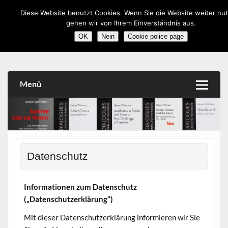
Skip
to
Diese Website benutzt Cookies. Wenn Sie die Website weiter nu
content
romanistik.info
gehen wir von Ihrem Einverständnis aus.
Vorträge, Workshops, Literatur, Kulturwissenschaft,
OK
Nein
Cookie police page
Medien
Menü
Datenschutz
Informationen zum Datenschutz
(„Datenschutzerklärung“)
Mit dieser Datenschutzerklärung informieren wir Sie