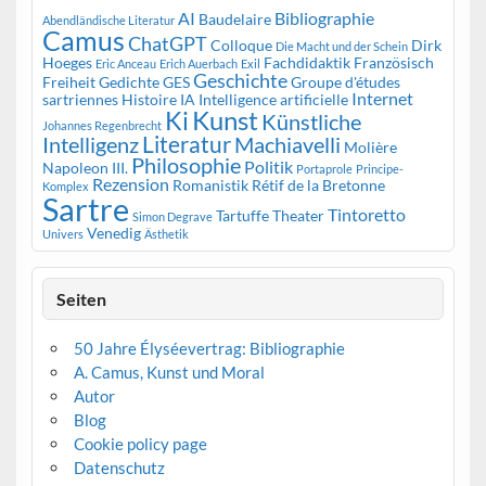
AI
Bibliographie
Baudelaire
Abendländische Literatur
Camus
ChatGPT
Colloque
Dirk
Die Macht und der Schein
Hoeges
Fachdidaktik Französisch
Eric Anceau
Erich Auerbach
Exil
Geschichte
Freiheit
Gedichte
GES
Groupe d'études
Internet
sartriennes
Histoire
IA
Intelligence artificielle
Kunst
Ki
Künstliche
Johannes Regenbrecht
Literatur
Intelligenz
Machiavelli
Molière
Philosophie
Politik
Napoleon III.
Portaprole
Principe-
Rezension
Romanistik
Rétif de la Bretonne
Komplex
Sartre
Tintoretto
Tartuffe
Theater
Simon Degrave
Venedig
Univers
Ästhetik
Seiten
50 Jahre Élyséevertrag: Bibliographie
A. Camus, Kunst und Moral
Autor
Blog
Cookie policy page
Datenschutz