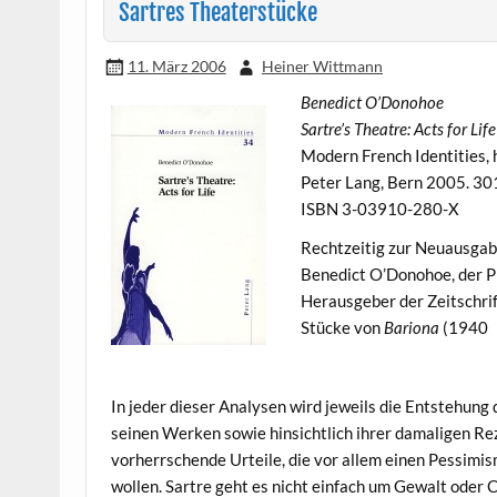
Sartres Theaterstücke
11. März 2006
Heiner Wittmann
Benedict O’Donohoe
Sartre’s Theatre: Acts for Life
Modern French Identities, hrs
Peter Lang, Bern 2005. 301
ISBN 3-03910-280-X
Rechtzeitig zur Neuausgabe
Benedict O’Donohoe, der P
Herausgeber der Zeitschri
Stücke von
Bariona
(1940
In jeder dieser Analysen wird jeweils die Entstehun
seinen Werken sowie hinsichtlich ihrer damaligen Re
vorherrschende Urteile, die vor allem einen Pessimi
wollen. Sartre geht es nicht einfach um Gewalt oder C