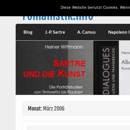
Skip
to
Diese Website benutzt Cookies. Wenn 
content
romanistik.info
Vorträge, W
Blog
J.-P. Sartre
A. Camus
Napoleon II
Monat:
März 2006