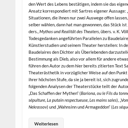
den Wert des Lebens bestätigen, indem sie das eigene
Ansatz korrespondiert mit Sartres eigener Aussage:
Situationen, die ihnen nur zwei Auswege offen lassen
selber wählen, dann hat man gewonnen, das Stück ist g
ders.,
Mythos und Realität des Theaters
, übers. v. K. V
Todesgedanken angeführten Parallelen zu Baudelair
Künstlerstudien und seinem Theater herstellen: In de
Baudelaires den Dichter als Überlebenden darzustelle
Bestimmung als Dieb, also vor allem für andere etwa
führen den Autor zu dem hier bereits zitierten Text S
Theaterästhetik in vorzüglicher Weise auf den Punkt b
ihrer höchsten Stufe, da sie ja bereit ist, sich zugrund
folgenden Analysen der Theaterstücke teilt der Autor
„Das Schaffen der Mythen“ (
Bariona, ou le Fils du tonn
sépulture
,
La putain respectueuse
,
Les mains sales
), „V
Nekrassov
) und „Wahnsinn und Armageddon“ (
Les séqu
Weiterlesen