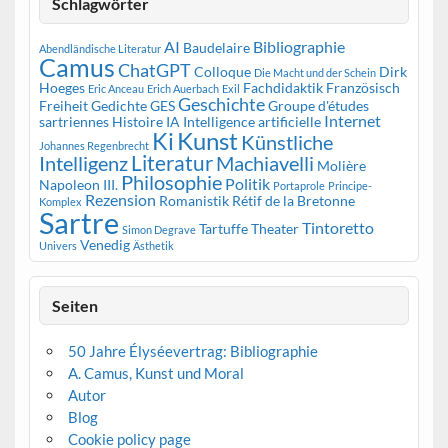
Schlagwörter
AI
Bibliographie
Baudelaire
Abendländische Literatur
Camus
ChatGPT
Colloque
Dirk
Die Macht und der Schein
Hoeges
Fachdidaktik Französisch
Eric Anceau
Erich Auerbach
Exil
Geschichte
Freiheit
Gedichte
GES
Groupe d'études
Internet
sartriennes
Histoire
IA
Intelligence artificielle
Kunst
Ki
Künstliche
Johannes Regenbrecht
Literatur
Intelligenz
Machiavelli
Molière
Philosophie
Politik
Napoleon III.
Portaprole
Principe-
Rezension
Romanistik
Rétif de la Bretonne
Komplex
Sartre
Tintoretto
Tartuffe
Theater
Simon Degrave
Venedig
Univers
Ästhetik
Seiten
50 Jahre Élyséevertrag: Bibliographie
A. Camus, Kunst und Moral
Autor
Blog
Cookie policy page