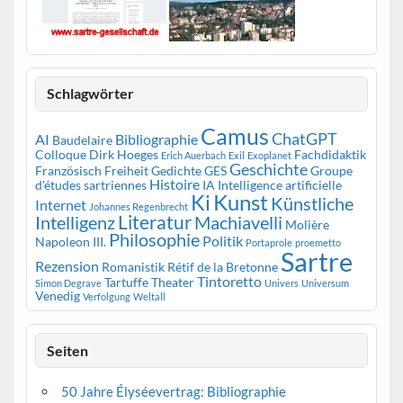
Schlagwörter
Camus
ChatGPT
AI
Bibliographie
Baudelaire
Colloque
Dirk Hoeges
Fachdidaktik
Erich Auerbach
Exil
Exoplanet
Geschichte
Französisch
Freiheit
Gedichte
GES
Groupe
Histoire
d'études sartriennes
IA
Intelligence artificielle
Kunst
Ki
Künstliche
Internet
Johannes Regenbrecht
Literatur
Intelligenz
Machiavelli
Molière
Philosophie
Politik
Napoleon III.
Portaprole
proemetto
Sartre
Rezension
Romanistik
Rétif de la Bretonne
Tintoretto
Tartuffe
Theater
Simon Degrave
Univers
Universum
Venedig
Verfolgung
Weltall
Seiten
50 Jahre Élyséevertrag: Bibliographie