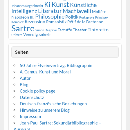
Kunst
Ki
Künstliche
Johannes Regenbrecht
Literatur
Intelligenz
Machiavelli
Molière
Philosophie
Politik
Napoleon III.
Portaprole
Principe-
Rezension
Romanistik
Rétif de la Bretonne
Komplex
Sartre
Tintoretto
Tartuffe
Theater
Simon Degrave
Venedig
Univers
Ästhetik
Seiten
50 Jahre Élyséevertrag: Bibliographie
A. Camus, Kunst und Moral
Autor
Blog
Cookie policy page
Datenschutz
Deutsch-französische Beziehungen
Hinweise zu unserem Blog
Impressum
Jean-Paul Sartre: Sekundärblibliographie –
Auswahl