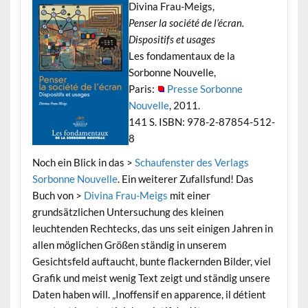
Divina Frau-Meigs,
Penser la société de l’écran.
Dispositifs et usages
Les fondamentaux de la
Sorbonne Nouvelle,
Paris:
Presse Sorbonne
Nouvelle
, 2011.
141 S. ISBN: 978-2-87854-512-
8
Noch ein Blick in das >
Schaufenster des Verlags
Sorbonne Nouvelle
. Ein weiterer Zufallsfund! Das
Buch von >
Divina Frau-Meigs
mit einer
grundsätzlichen Untersuchung des kleinen
leuchtenden Rechtecks, das uns seit einigen Jahren in
allen möglichen Größen ständig in unserem
Gesichtsfeld auftaucht, bunte flackernden Bilder, viel
Grafik und meist wenig Text zeigt und ständig unsere
Daten haben will. „Inoffensif en apparence, il détient