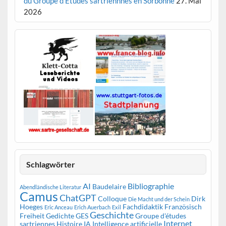
du Groupe d’Études sartriennnes en Sorbonne
27. Mai
2026
Schlagwörter
AI
Bibliographie
Baudelaire
Abendländische Literatur
Camus
ChatGPT
Colloque
Dirk
Die Macht und der Schein
Hoeges
Fachdidaktik Französisch
Eric Anceau
Erich Auerbach
Exil
Geschichte
Freiheit
Gedichte
GES
Groupe d'études
Internet
sartriennes
Histoire
IA
Intelligence artificielle