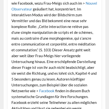
wie Facebook, wozu Frau-Meigs sich auch im >
Nouvel
Observateur
geäußert hat, konzentriert. Im
interaktiven Modus wird der Bildschirm zum
Vermittler und das Bld bekommt eine neue sehr
komplexe Rolle: „Cette interaction ne relève pas
d’une simple manipulation de scripts et de schèmes,
mais au contraire d’une morphogenèse, qui s’ancre
entre communication et corporéité, entre méditation
et commutation.“ (S. 103) Dieser Ansatz geht weit
aber weit über Frau-Meigs hier vorliegende
Untersuchung hinaus. Eine erschöpfende Darstellung
dieser Frage ist von ihr auch nicht beabsichtigt, aber
sie weist die Richtung, und es lohnt sich, Kapitel 4 und
5 besonders genau zu lesen. Autoren künftiger
Untersuchungen, zum Beispiel über die sozialen
Netzwerke wie >
Facebook
finden in diesem Buch
systematische Grundlagen für ihre Forschungen.
Facebook erzieht seine Teilnehmer zu allen möglichen
Aktivitäten und lässt sie nebenbei ein wenig