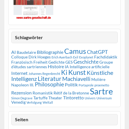
Schlagwörter
Camus
ChatGPT
AI
Bibliographie
Baudelaire
Colloque
Dirk Hoeges
Fachdidaktik
Erich Auerbach
Exil
Exoplanet
Geschichte
Französisch
Freiheit
Gedichte
GES
Groupe
Histoire
d'études sartriennes
IA
Intelligence artificielle
Kunst
Ki
Künstliche
Internet
Johannes Regenbrecht
Literatur
Intelligenz
Machiavelli
Molière
Philosophie
Politik
Napoleon III.
Portaprole
proemetto
Sartre
Rezension
Romanistik
Rétif de la Bretonne
Tintoretto
Tartuffe
Theater
Simon Degrave
Univers
Universum
Venedig
Verfolgung
Weltall
Seiten