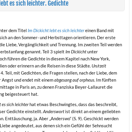
ebt es sich leichter. Gedichte
nter dem Titel
Im Dickicht lebt es sich leichter
einen Band mit
 sich an den Sommer- und Herbsttagen orientieren. Der erste
ie Liebe, Vergänglichkeit und Trennung. Im zweiten Teil werden
erbstanfang genannt. Teil 3 spielt
Im Dickicht
unter
ch führen die Gedichte in diesem Kapitel nach New York,
ien oder erinnern an die Reisen in diese Städte.
Un/rzeit
. Teil, mit Gedichten, die Fragen stellen, nach der Liebe, dem
er Angst und endet mit einem
abgesang auf orpheus
. Im fünften
mittage in Paris an, zu denen Franziska Beyer-Lallauret die
g beigesteuert hat.
 es sich leichter
hat etwas Beschwingtes, dass das beschreibt,
ser Gedichte einstellt.
Anderswort
ist direkt an einem geliebten
n. Enttäuschung, ja. Aber „Anderswo“ (S. 9). Geschickt werden
iebe angedeutet, aus denen sich ein Gefühl der Sehnsucht