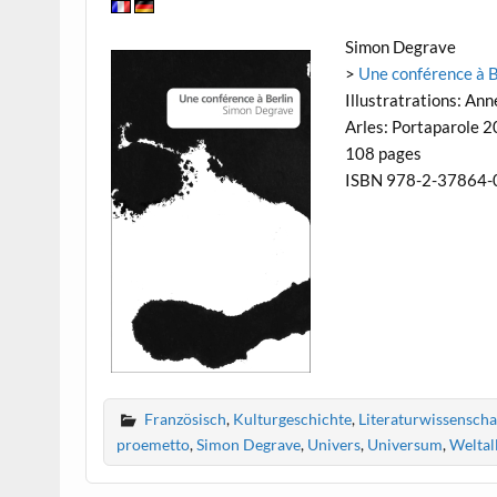
Simon Degrave
>
Une conférence à B
Illustratrations: Ann
Arles: Portaparole 
108 pages
ISBN 978-2-37864-
Französisch
,
Kulturgeschichte
,
Literaturwissenscha
proemetto
,
Simon Degrave
,
Univers
,
Universum
,
Weltal