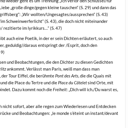
) Und wieder geht es um Trennung „Ich verlor den Schlüssel/für
 Liebe „große dinge/gegen kleine tauschen“ (S. 29) und dann das
griffsberg“: „Wir wollten/Ungesagtes/aussprechen“ (S. 43)
im Schweinwerferlicht“ (S. 43), die doch nicht miteinander
 rezitierte im lyrikkurs…“ (S. 47)
bt auch eine Poetik, in der er sein Dichten erläutert, so auch
pier, geduldig//daraus entspringt der /Esprit, doch den
49)
sen und Beobachtungen, die den Dichter zu diesen Gedichten
litz
ankommt. Verlässt man Paris, weiß man dass man
, der Tour Eiffel, die berühmte
Pont des Arts
, die die Quais mit
und die Place du Tertre und die
Place du Câtelet
sind Orte, mit
bindet. Dazu kommt noch die
Freiheit
: „Dich will ich./Du warst es,
h nicht sofort, aber alle regen zum Wiederlesen und Entdecken
drücke und Beobachtungen: „le monde s’éteint un instant/devant