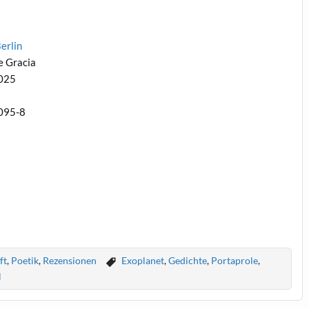
erlin
e Gracia
2025
095-8
ft
,
Poetik
,
Rezensionen
Exoplanet
,
Gedichte
,
Portaprole
,
l