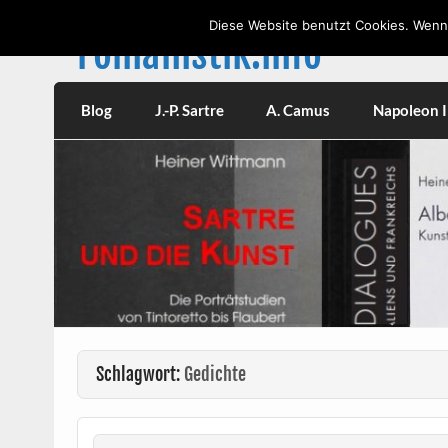
Skip
to
Diese Website benutzt Cookies. Wenn 
content
romanistik.info
Vorträge, W
Blog
J.-P. Sartre
A. Camus
Napoleon II
Schlagwort:
Gedichte