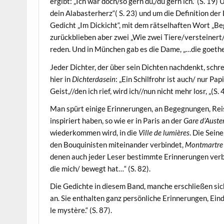
ergibt: „Ich wär doch/so gern du,/du gern ich.“ (S. 19
dein Alabasterherz“( S. 23) und um die Definition der
Gedicht „Im Dickicht“, mit dem rätselhaften Wort „Be
zurückblieben aber zwei „Wie zwei Tiere/versteinert/
reden. Und in München gab es die Dame, „…die goethe/
Jeder Dichter, der über sein Dichten nachdenkt, schrei
hier in
Dichterdasein
: „Ein Schilfrohr ist auch/ nur Pa
Geist,//den ich rief, wird ich//nun nicht mehr losr, „(S. 
Man spürt einige Erinnerungen, an Begegnungen, Rei
inspiriert haben, so wie er in Paris an der
Gare d’Auster
wiederkommen wird, in die
Ville de lumières
. Die Seine
den Bouquinisten miteinander verbindet,
Montmartre
denen auch jeder Leser bestimmte Erinnerungen ver
die mich/ bewegt hat…“ (S. 82).
Die Gedichte in diesem Band, manche erschließen sic
an. Sie enthalten ganz persönliche Erinnerungen, Ein
le mystère.“ (S. 87).