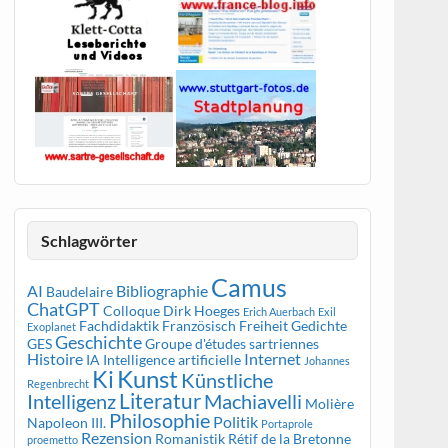
Schlagwörter
Camus
AI
Bibliographie
Baudelaire
ChatGPT
Colloque
Dirk Hoeges
Erich Auerbach
Exil
Fachdidaktik Französisch
Freiheit
Gedichte
Exoplanet
Geschichte
GES
Groupe d'études sartriennes
Histoire
Internet
IA
Intelligence artificielle
Johannes
Kunst
Ki
Künstliche
Regenbrecht
Literatur
Intelligenz
Machiavelli
Molière
Philosophie
Politik
Napoleon III.
Portaprole
Rezension
Romanistik
Rétif de la Bretonne
proemetto