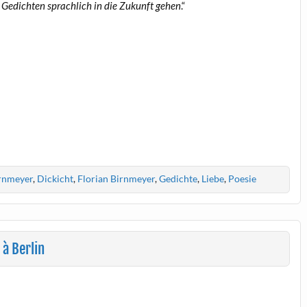
 Gedichten sprachlich in die Zukunft gehen
.“
rnmeyer
,
Dickicht
,
Florian Birnmeyer
,
Gedichte
,
Liebe
,
Poesie
à Berlin