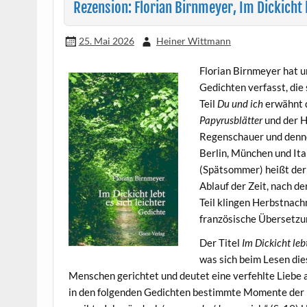
Rezension: Florian Birnmeyer, Im Dickicht l
25. Mai 2026
Heiner Wittmann
Florian Birnmeyer hat u
Gedichten verfasst, die
Teil
Du und ich
erwähnt d
Papyrusblätter
und der H
Regenschauer und denno
Berlin, München und Ital
(Spätsommer) heißt der 4
Ablauf der Zeit, nach d
Teil klingen Herbstnach
französische Übersetzun
Der Titel
Im Dickicht lebt
was sich beim Lesen die
Menschen gerichtet und deutet eine verfehlte Liebe a
in den folgenden Gedichten bestimmte Momente der L