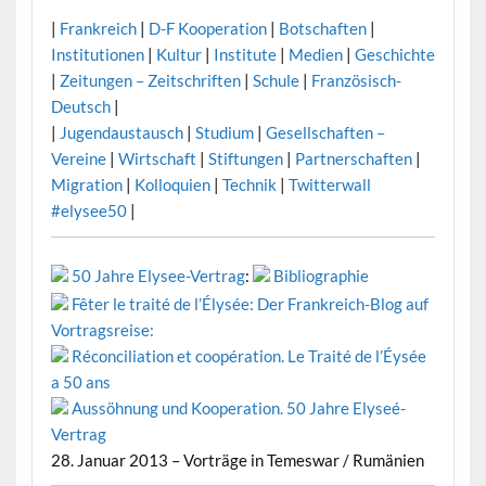
|
Frankreich
|
D-F Kooperation
|
Botschaften
|
Institutionen
|
Kultur
|
Institute
|
Medien
|
Geschichte
|
Zeitungen – Zeitschriften
|
Schule
|
Französisch-
Deutsch
|
|
Jugendaustausch
|
Studium
|
Gesellschaften –
Vereine
|
Wirtschaft
|
Stiftungen
|
Partnerschaften
|
Migration
|
Kolloquien
|
Technik
|
Twitterwall
#elysee50
|
50 Jahre Elysee-Vertrag
:
Bibliographie
Fêter le traité de l’Élysée: Der Frankreich-Blog auf
Vortragsreise:
Réconciliation et coopération. Le Traité de l’Éysée
a 50 ans
Aussöhnung und Kooperation. 50 Jahre Elyseé-
Vertrag
28. Januar 2013 – Vorträge in Temeswar / Rumänien