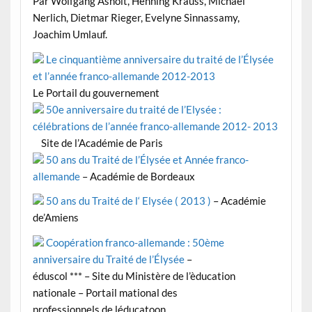
Par Wolfgang Asholt, Henning Krauss, Michael
Nerlich, Dietmar Rieger, Evelyne Sinnassamy,
Joachim Umlauf.
Le cinquantième anniversaire du traité de l’Élysée
et l’année franco-allemande 2012-2013
Le Portail du gouvernement
50e anniversaire du traité de l’Elysée :
célébrations de l’année franco-allemande 2012- 2013
Site de l’Académie de Paris
50 ans du Traité de l’Élysée et Année franco-
allemande
– Académie de Bordeaux
50 ans du Traité de l‘ Elysée ( 2013 )
– Académie
de’Amiens
Coopération franco-allemande : 50ème
anniversaire du Traité de l’Élysée
–
éduscol
***
– Site du Ministère de l’èducation
nationale – Portail mational des
professionnels de léducatoon