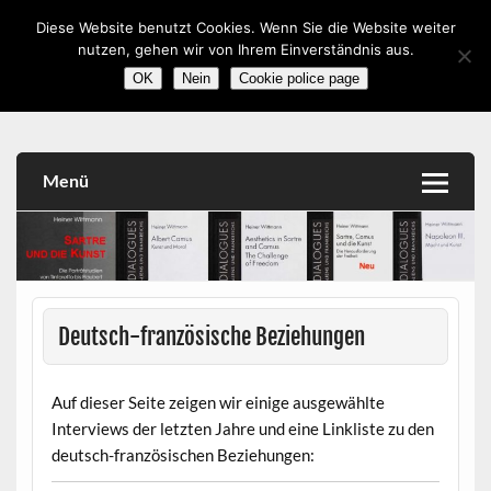
Skip
to
Diese Website benutzt Cookies. Wenn Sie die Website weiter
romanistik.info
content
nutzen, gehen wir von Ihrem Einverständnis aus.
Vorträge, Workshops, Literatur, Kulturwissenschaft,
OK
Nein
Cookie police page
Medien
Menü
Deutsch-französische Beziehungen
Auf dieser Seite zeigen wir einige ausgewählte
Interviews der letzten Jahre und eine Linkliste zu den
deutsch-französischen Beziehungen: