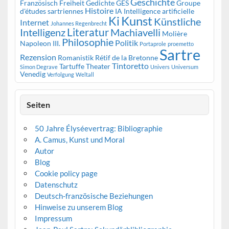
Geschichte
Französisch
Freiheit
Gedichte
GES
Groupe
Histoire
d'études sartriennes
IA
Intelligence artificielle
Kunst
Ki
Künstliche
Internet
Johannes Regenbrecht
Literatur
Intelligenz
Machiavelli
Molière
Philosophie
Politik
Napoleon III.
Portaprole
proemetto
Sartre
Rezension
Romanistik
Rétif de la Bretonne
Tintoretto
Tartuffe
Theater
Simon Degrave
Univers
Universum
Venedig
Verfolgung
Weltall
Seiten
50 Jahre Élyséevertrag: Bibliographie
A. Camus, Kunst und Moral
Autor
Blog
Cookie policy page
Datenschutz
Deutsch-französische Beziehungen
Hinweise zu unserem Blog
Impressum