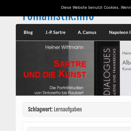
Skip
to
Diese Website benutzt Cookies. Wenn 
content
romanistik.info
Vorträge, W
Blog
J.-P. Sartre
A. Camus
Napoleon II
Schlagwort:
Lernaufgaben