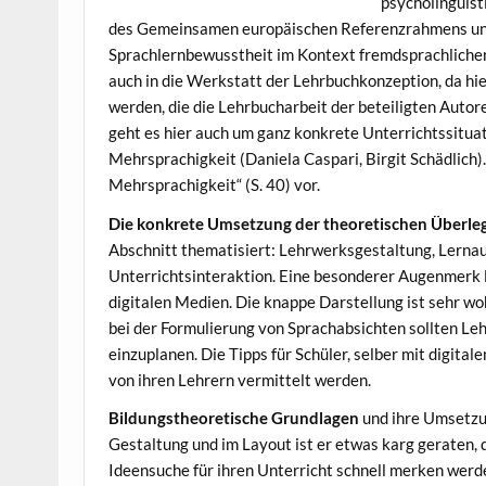
psycholinguist
des Gemeinsamen europäischen Referenzrahmens und 
Sprachlernbewusstheit im Kontext fremdsprachlichen
auch in die Werkstatt der Lehrbuchkonzeption, da hi
werden, die die Lehrbucharbeit der beteiligten Autore
geht es hier auch um ganz konkrete Unterrichtssituat
Mehrsprachigkeit (Daniela Caspari, Birgit Schädlich)
Mehrsprachigkeit“ (S. 40) vor.
Die konkrete Umsetzung der theoretischen Überleg
Abschnitt thematisiert: Lehrwerksgestaltung, Lernau
Unterrichtsinteraktion. Eine besonderer Augenmerk l
digitalen Medien. Die knappe Darstellung ist sehr wo
bei der Formulierung von Sprachabsichten sollten Lehr
einzuplanen. Die Tipps für Schüler, selber mit digita
von ihren Lehrern vermittelt werden.
Bildungstheoretische Grundlagen
und ihre Umsetzun
Gestaltung und im Layout ist er etwas karg geraten, 
Ideensuche für ihren Unterricht schnell merken werde