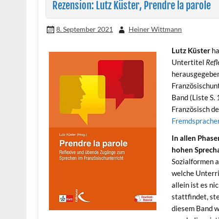
Rezension: Lutz Küster, Prendre la parole
8. September 2021
Heiner Wittmann
Lutz Küster
ha
Untertitel
Refl
herausgegeben
Französischunt
Band (Liste S. 
Französisch de
Fremdsprachen
In allen Phase
hohen Sprech
Sozialformen a
welche Unterri
allein ist es 
stattfindet, s
diesem Band w