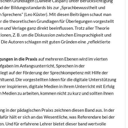
ischen Grundlagen (Daniele Caspari) unter Berücksichtigung
der Bildungsstandards bis zur „Sprachbewusstheit und
 Sprechens“ (Leo Küster). Mit diesen Beiträgen schaut man
er die theoretischen Grundlagen für Überlegungen vorgestellt
n und Verlage ganz direkt beeinflussen. Trotz aller Theorie
ionen, Z. B. um die Diskussion zwischen Einsprachigkeit und
. Die Autoren schlagen mit guten Gründen eine „reflektierte
ungen in die Praxis
auf mehreren Ebenen wird im vierten
fgaben im Anfangsunterricht, Sprechen in der
iegt auf der Förderung der Sprechkompetenz mit Hilfe der
hltuend. Die vorgestellten Ideen für die digitale Unterstützung
er inspirieren, digitale Medien in ihrem Unterricht mit Erfolg
len Medien zu arbeiten, kommen nicht zu kurz und sollten ihnen
g in der pädagischen Praixs zeichnen diesen Band aus. In der
dafür hält er sich an das Wesentliche, was Referendare bei der
n. Und für erfahrene Lehrer bietet dieser band wertvolle