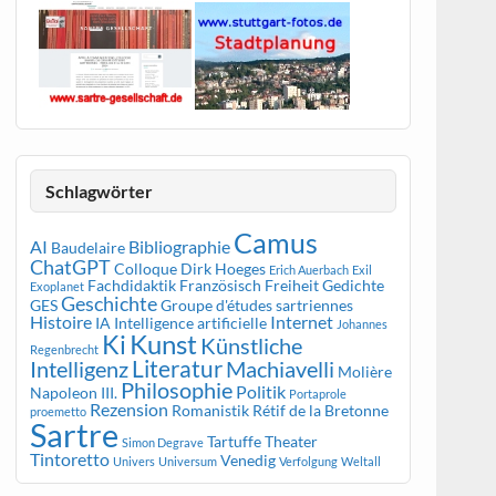
Schlagwörter
Camus
AI
Bibliographie
Baudelaire
ChatGPT
Colloque
Dirk Hoeges
Erich Auerbach
Exil
Fachdidaktik Französisch
Freiheit
Gedichte
Exoplanet
Geschichte
GES
Groupe d'études sartriennes
Histoire
Internet
IA
Intelligence artificielle
Johannes
Kunst
Ki
Künstliche
Regenbrecht
Literatur
Intelligenz
Machiavelli
Molière
Philosophie
Politik
Napoleon III.
Portaprole
Rezension
Romanistik
Rétif de la Bretonne
proemetto
Sartre
Tartuffe
Theater
Simon Degrave
Tintoretto
Venedig
Univers
Universum
Verfolgung
Weltall