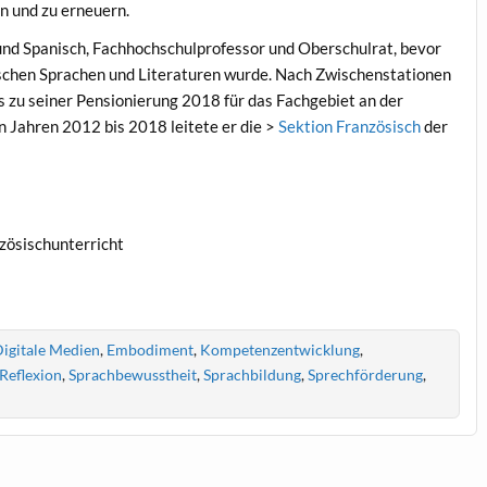
n und zu erneuern.
nd Spanisch, Fachhochschulprofessor und Oberschulrat, bevor
ischen Sprachen und Literaturen wurde. Nach Zwischenstationen
 zu seiner Pensionierung 2018 für das Fachgebiet an der
n Jahren 2012 bis 2018 leitete er die >
Sektion Französisch
der
zösischunterricht
igitale Medien
,
Embodiment
,
Kompetenzentwicklung
,
Reflexion
,
Sprachbewusstheit
,
Sprachbildung
,
Sprechförderung
,