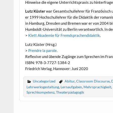
Hinweise die eigene Unterrichtspraxis zu hinterfrage
Lutz Küster
war Gesamtschullehrer für Französisch u
er 1999 Hochschullehrer für die Didaktik der roman
in Hamburg, Dresden und Bremen war er von 2004 bis
Humboldt-Universität zu Berlin verantwortlich. In de
>
Klett Akademie für Fremdsprachendidaktik
.
Lutz Küster (Hrsg.)
>
Prendre la parole.
Reflexive und übende Zugänge zum Sprechen im Fran
ISBN: 978-3-7727-1384-2
Friedrich Verlag, Hannover: Juni 2020
Uncategorized
Abitur
,
Classroom Discourse
,
D
Lehrwerksgestaltung
,
Lernaufgaben
,
Mehrsprachigkeit
,
Sprechkompetenz
,
Theaterpädagogik