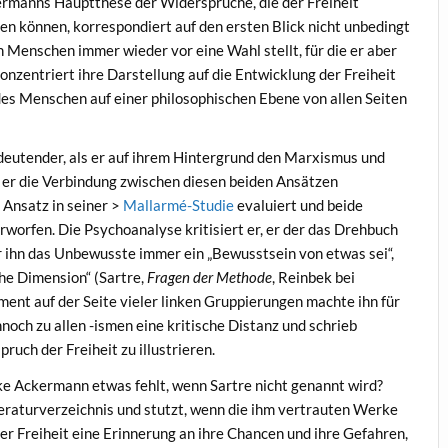
kermanns Hauptthese der Widersprüche, die der Freiheit
en können, korrespondiert auf den ersten Blick nicht unbedingt
n Menschen immer wieder vor eine Wahl stellt, für die er aber
nzentriert ihre Darstellung auf die Entwicklung der Freiheit
des Menschen auf einer philosophischen Ebene von allen Seiten
deutender, als er auf ihrem Hintergrund den Marxismus und
 er die Verbindung zwischen diesen beiden Ansätzen
 Ansatz in seiner >
Mallarmé-Studie
evaluiert und beide
orfen. Die Psychoanalyse kritisiert er, er der das Drehbuch
ür ihn das Unbewusste immer ein „Bewusstsein von etwas sei“,
he Dimension“ (Sartre,
Fragen der Methode
, Reinbek bei
ment auf der Seite vieler linken Gruppierungen machte ihn für
nnoch zu allen -ismen eine kritische Distanz und schrieb
uch der Freiheit zu illustrieren.
ike Ackermann etwas fehlt, wenn Sartre nicht genannt wird?
iteraturverzeichnis und stutzt, wenn die ihm vertrauten Werke
er Freiheit eine Erinnerung an ihre Chancen und ihre Gefahren,