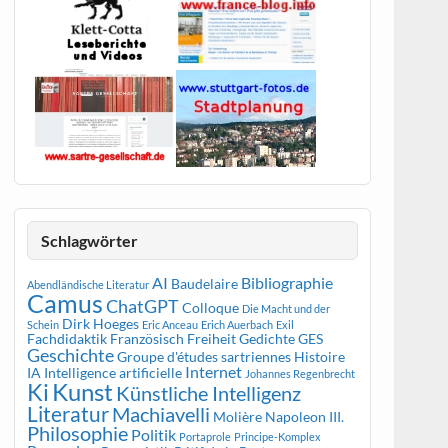
Schlagwörter
AI
Bibliographie
Baudelaire
Abendländische Literatur
Camus
ChatGPT
Colloque
Die Macht und der
Dirk Hoeges
Schein
Eric Anceau
Erich Auerbach
Exil
Fachdidaktik Französisch
Freiheit
Gedichte
GES
Geschichte
Groupe d'études sartriennes
Histoire
Internet
IA
Intelligence artificielle
Johannes Regenbrecht
Kunst
Ki
Künstliche Intelligenz
Literatur
Machiavelli
Molière
Napoleon III.
Philosophie
Politik
Portaprole
Principe-Komplex