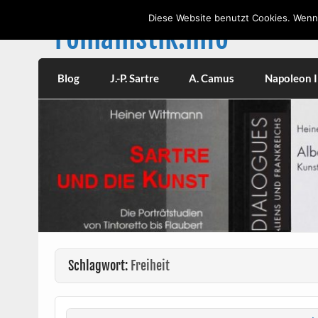
Skip
to
Diese Website benutzt Cookies. Wenn 
content
romanistik.info
Vorträge, W
Blog
J.-P. Sartre
A. Camus
Napoleon II
Schlagwort:
Freiheit