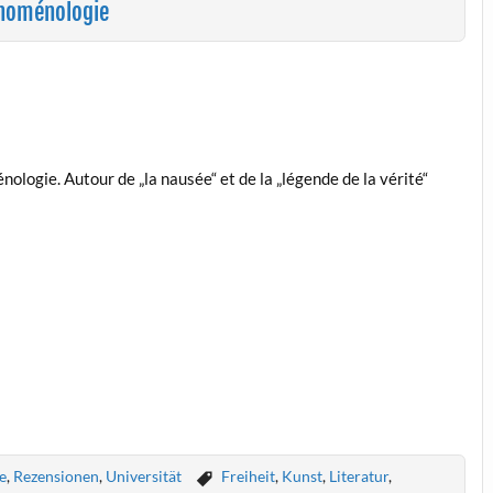
énoménologie
ologie. Autour de „la nausée“ et de la „légende de la vérité“
e
,
Rezensionen
,
Universität
Freiheit
,
Kunst
,
Literatur
,