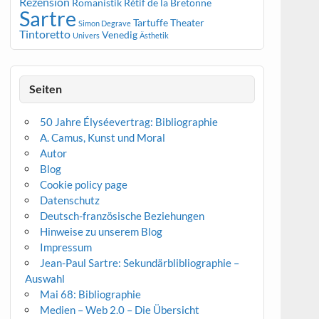
Rezension
Romanistik
Rétif de la Bretonne
Sartre
Tartuffe
Theater
Simon Degrave
Tintoretto
Venedig
Univers
Ästhetik
Seiten
50 Jahre Élyséevertrag: Bibliographie
A. Camus, Kunst und Moral
Autor
Blog
Cookie policy page
Datenschutz
Deutsch-französische Beziehungen
Hinweise zu unserem Blog
Impressum
Jean-Paul Sartre: Sekundärblibliographie –
Auswahl
Mai 68: Bibliographie
Medien – Web 2.0 – Die Übersicht