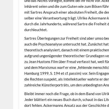
und das Nichts vorlegte, kommt bei ihr nicht vor. Ac
inhärent seien und die zum Guten wie zum Bösen führ
mit Sartres Anspruch einer absoluten Freiheit, die de
selber eine Verantwortung trägt. Ulrike Ackermann ko
durch die Jahrhunderte, während Sartre die Freiheit 
durchleuchtet.
Sartres Überlegungen zur Freiheit sind aber umso be
auch die Psychoanalyse untersucht hat. Zunächst hat
theoretisch analysiert, danach mit einem praktischen
aufgrund ungenügender theoretischer Grundlagen verw
zu Jean Hustons Film über Freud verfasst hat, weil f
und dem Marxismus warf er eine „fehlende menschlic
Hamburg 1999, S. 194 et cf. passim) vor. Sein Engage
die Rechten suspekt, als Intellektueller wahrte er de
zahlreiche Künstlerporträts, um den unbedingten Anspr
Bleibt immer noch die Frage, ob in dem Band von Ulr
Jeder blättert ein neues Buch durch, schaut in das L
dort fehlen. Ackermanns Ansatz aus der Geschichte d