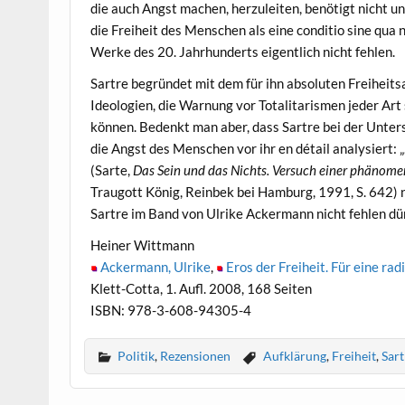
die auch Angst machen, herzuleiten, benötigt nicht 
die Freiheit des Menschen als eine conditio sine qua 
Werke des 20. Jahrhunderts eigentlich nicht fehlen.
Sartre begründet mit dem für ihn absoluten Freiheit
Ideologien, die Warnung vor Totalitarismen jeder Art
können. Bedenkt man aber, dass Sartre bei der Unters
die Angst des Menschen vor ihr en détail analysiert: „
(Sarte,
Das Sein und das Nichts. Versuch einer phänom
Traugott König, Reinbek bei Hamburg, 1991, S. 642) 
Sartre im Band von Ulrike Ackermann nicht fehlen dür
Heiner Wittmann
Ackermann, Ulrike
,
Eros der Freiheit. Für eine ra
Klett-Cotta, 1. Aufl. 2008, 168 Seiten
ISBN: 978-3-608-94305-4
Politik
,
Rezensionen
Aufklärung
,
Freiheit
,
Sart