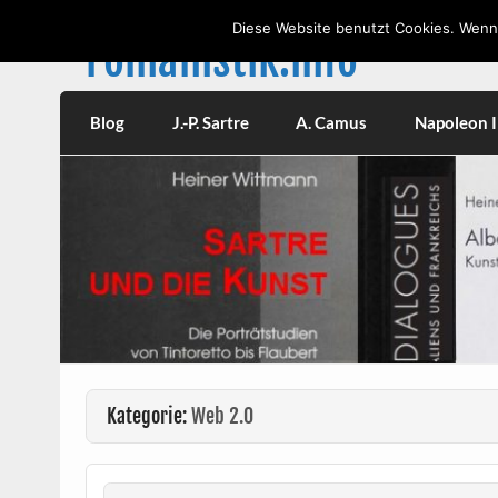
Skip
to
Diese Website benutzt Cookies. Wenn 
content
romanistik.info
Vorträge, W
Blog
J.-P. Sartre
A. Camus
Napoleon II
Kategorie:
Web 2.0