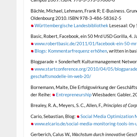
Bächle, Michael, Lehmann, Frank R; E-Business. Gru
Oldenbourg 2010. ISBN 978-3-486-58362-5
Württembergische Landesbibliothek
Lesesaal: Oy
Basic, Robert, Facebook, ein 50 Mrd USD Gorilla, 4. 
www.robertbasic.de/2011/01/facebook-ein-50-mrd
Blogs: Kommentarfrequenz erhöhen
, written in ba
Blogparade + Sonderheft Kulturmanagement Network
www.startconference.org/2010/04/05/blogparade
geschaftsmodelle-im-web-20/
Bornemann, Malte, Die Erfolgswirkung der Geschäft
der Reihe:
Entrepreneurship
Wiesbaden: Gabler, 20
Brealey, R. A., Meyers, S. C., Allen, F.,
Principles of Cor
Cario, Sebastian, Blog:
Social Media Optimization
www.elcario.de/social-media-monitoring-tools-im-
Gerberich, Calus W.,
Wachstum durch innovative Gesc