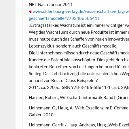
NET Nach Januar 2011
www.oldenbourg-verlag.de/wissenschaftsverlag/w
geschaeftsmodelle/9783486586411
„Ertragsstarkes Wachstum ist ein immer wichtiger w
Weg des Wachstums durch neue Produkte ist immer no
muss heute durch das Schaffen von neuen innovative
Lebenszyklus, sondern auch Geschäftsmodelle.
Die Unternehmen müssen durch neue Geschäftsmodel
Kunden die Potentiale ausschöpfen. Dies geht durch 
konkreten Betreiben von Leistungen beim und für de
Selling. Das Lehrbuch zeigt die unterschiedlichen 
anhand von Best of Class Beispielen.“
2011. ca. 220 S., ISBN 978-3-486-58641-1 ca. € 29,
Hansen, Robert, Wirtschaftsinformatik Band I (Grun
Heinemann, G., Haug, A., Web-Exzellenz im E-Commer
Gabler, 2010.
Heinemann, Gerrit / Haug, Andreas, Hrsg., Web-Exze