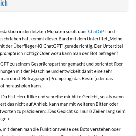
 ich
daktion in den letzten Monaten so oft über
ChatGPT
und
schrieben hat, kommt dieser Band mit dem Untertitel „Meine
t der Überflieger-KI ChatGPT“ gerade richtig. Der Untertitel
prompte
ich richtig? Oder wozu kann man den Bot befragen?
tGPT zu seinem Gesprächspartner gemacht und berichtet über
gnungen mit der Maschine und entwickelt damit eine sehr
e man durch Befragungen (Prompting) das Beste (oder das
ot herausholen kann.
Du bist Herr Rilke und schreibe mir bitte Gedicht, so, als wenn
iert das nicht auf Anhieb, kann man mit weiteren Bitten oder
worten zu präzisieren: „Das Gedicht soll nur 8 Zeilen lang sein“.
agen.
fe, mit denen man die Funktionsweise des Bots verstehen oder