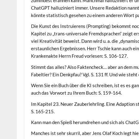
zumindest erahnen kann. Manchmal halluziniert er u
ChatGPT halluziniert immer. Unsere Redaktion nannt
könnte statistisch gesehen zu einem anderen Wort p
Die Kunst des Instruierens (Prompting) bekommt noch 
Kapitel zu „trans-universale Fremdsprachen“ zeigt er
viel Kreativität beweist. Dann wird u. a. die „dynami
erstaunlichen Ergebnissen. Herr Tschie kann auch ein
Krankenakte Herrn Freud vorlesen: S. 106-127.
Stimmt das alles? Also Faktencheck… aber an dem mus
Fabeltier? Ein Denkpfau? Vgl. S. 131 ff. Und wie steht
Wenn Sie ein Buch über die KI schreiben, ist es es gan
auch das Vorwort zu Ihrem Buch: S. 159-164.
Im Kapitel 23. Neuer Zauberlehrling. Eine Adaption s
S. 165-215.
Kann man den Spieß herumdrehen und sich als ChatG
Manches ist sehr skurril, aber Jens Olaf Koch legt h