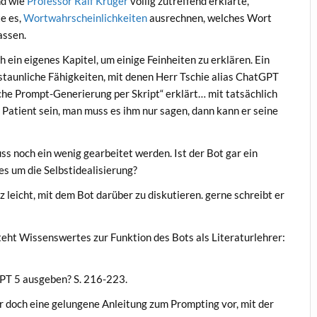
nd wie
Professor Ralf Krüger
völlig zutreffend erklärte,
e es,
Wortwahrscheinlichkeiten
ausrechnen, welches Wort
assen.
ein eigenes Kapitel, um einige Feinheiten zu erklären. Ein
staunliche Fähigkeiten, mit denen Herr Tschie alias ChatGPT
sche Prompt-Generierung per Skript“ erklärt… mit tatsächlich
 Patient sein, man muss es ihm nur sagen, dann kann er seine
s noch ein wenig gearbeitet werden. Ist der Bot gar ein
 es um die Selbstidealisierung?
z leicht, mit dem Bot darüber zu diskutieren. gerne schreibt er
teht Wissenswertes zur Funktion des Bots als Literaturlehrer:
PT 5 ausgeben? S. 216-223.
ier doch eine gelungene Anleitung zum Prompting vor, mit der