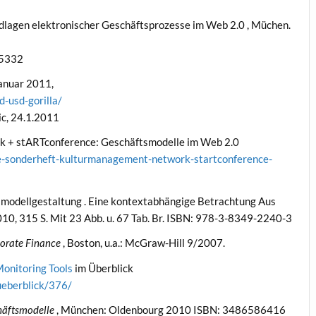
ndlagen elektronischer Geschäftsprozesse im Web 2.0 , Müchen.
 5332
Januar 2011,
-usd-gorilla/
sic, 24.1.2011
 + stARTconference: Geschäftsmodelle im Web 2.0
-sonderheft-kulturmanagement-network-startconference-
smodellgestaltung . Eine kontextabhängige Betrachtung Aus
10, 315 S. Mit 23 Abb. u. 67 Tab. Br. ISBN: 978-3-8349-2240-3
porate Finance
, Boston, u.a.: McGraw-Hill 9/2007.
Monitoring
Tools
im Überblick
ueberblick/376/
häftsmodelle
, München: Oldenbourg 2010 ISBN: 3486586416