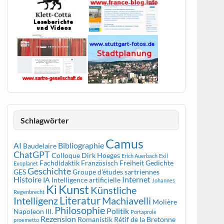
Schlagwörter
Camus
AI
Bibliographie
Baudelaire
ChatGPT
Colloque
Dirk Hoeges
Erich Auerbach
Exil
Fachdidaktik Französisch
Freiheit
Gedichte
Exoplanet
Geschichte
GES
Groupe d'études sartriennes
Histoire
Internet
IA
Intelligence artificielle
Johannes
Kunst
Ki
Künstliche
Regenbrecht
Literatur
Intelligenz
Machiavelli
Molière
Philosophie
Politik
Napoleon III.
Portaprole
Rezension
Romanistik
Rétif de la Bretonne
proemetto