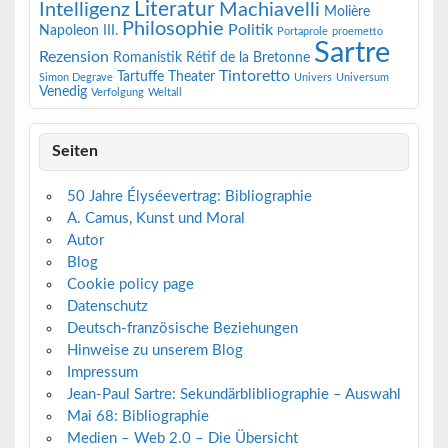
Literatur
Intelligenz
Machiavelli
Molière
Philosophie
Politik
Napoleon III.
Portaprole
proemetto
Sartre
Rezension
Romanistik
Rétif de la Bretonne
Tintoretto
Tartuffe
Theater
Simon Degrave
Univers
Universum
Venedig
Verfolgung
Weltall
Seiten
50 Jahre Élyséevertrag: Bibliographie
A. Camus, Kunst und Moral
Autor
Blog
Cookie policy page
Datenschutz
Deutsch-französische Beziehungen
Hinweise zu unserem Blog
Impressum
Jean-Paul Sartre: Sekundärblibliographie – Auswahl
Mai 68: Bibliographie
Medien – Web 2.0 – Die Übersicht