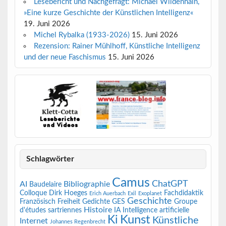
Lesebericht und Nachgefragt: Michael Wildenhain,
»Eine kurze Geschichte der Künstlichen Intelligenz«
19. Juni 2026
Michel Rybalka (1933-2026)
15. Juni 2026
Rezension: Rainer Mühlhoff, Künstliche Intelligenz
und der neue Faschismus
15. Juni 2026
Schlagwörter
Camus
ChatGPT
AI
Bibliographie
Baudelaire
Colloque
Dirk Hoeges
Fachdidaktik
Erich Auerbach
Exil
Exoplanet
Geschichte
Französisch
Freiheit
Gedichte
GES
Groupe
Histoire
d'études sartriennes
IA
Intelligence artificielle
Kunst
Ki
Künstliche
Internet
Johannes Regenbrecht