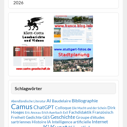
2026
Schlagwörter
AI
Bibliographie
Baudelaire
Abendländische Literatur
Camus
ChatGPT
Colloque
Dirk
Die Macht und der Schein
Hoeges
Fachdidaktik Französisch
Eric Anceau
Erich Auerbach
Exil
Geschichte
Freiheit
Gedichte
GES
Groupe d'études
Internet
sartriennes
Histoire
IA
Intelligence artificielle