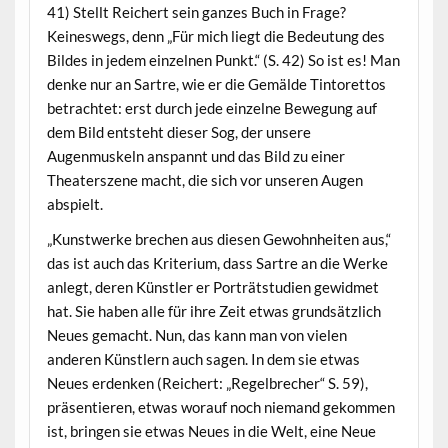
41) Stellt Reichert sein ganzes Buch in Frage?
Keineswegs, denn „Für mich liegt die Bedeutung des
Bildes in jedem einzelnen Punkt.“ (S. 42) So ist es! Man
denke nur an Sartre, wie er die Gemälde Tintorettos
betrachtet: erst durch jede einzelne Bewegung auf
dem Bild entsteht dieser Sog, der unsere
Augenmuskeln anspannt und das Bild zu einer
Theaterszene macht, die sich vor unseren Augen
abspielt.
„Kunstwerke brechen aus diesen Gewohnheiten aus,“
das ist auch das Kriterium, dass Sartre an die Werke
anlegt, deren Künstler er Porträtstudien gewidmet
hat. Sie haben alle für ihre Zeit etwas grundsätzlich
Neues gemacht. Nun, das kann man von vielen
anderen Künstlern auch sagen. In dem sie etwas
Neues erdenken (Reichert: „Regelbrecher“ S. 59),
präsentieren, etwas worauf noch niemand gekommen
ist, bringen sie etwas Neues in die Welt, eine Neue