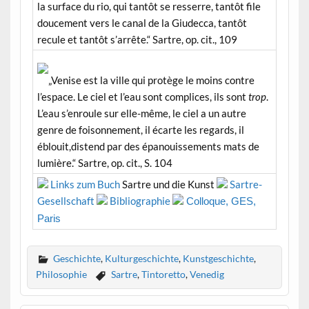
la surface du rio, qui tantôt se resserre, tantôt file
doucement vers le canal de la Giudecca, tantôt
recule et tantôt s’arrête.“ Sartre, op. cit., 109
„Venise est la ville qui protège le moins contre
l’espace. Le ciel et l’eau sont complices, ils sont
trop
.
L’eau s’enroule sur elle-même, le ciel a un autre
genre de foisonnement, il écarte les regards, il
éblouit,distend par des épanouissements mats de
lumière.“ Sartre, op. cit., S. 104
Links zum Buch
Sartre und die Kunst
Sartre-
Gesellschaft
Bibliographie
Colloque, GES,
Paris
Geschichte
,
Kulturgeschichte
,
Kunstgeschichte
,
Philosophie
Sartre
,
Tintoretto
,
Venedig