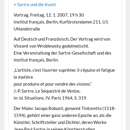
>
Sartre und die Kunst
Vortrag. Freitag, 12. 1. 2007, 19 h 30
Institut français, Berlin, Kurfürstendamm 211, U1
Uhlandstraße
Auf Deutsch und Französisch. Der Vortrag wird von
Vincent von Wroblewsky gedolmetscht.
Eine Veranstaltung der Sartre-Gesellschaft und des
Institut français, Berlin.
„L’artiste, c’est l’ouvrier suprême: il s’épuise et fatigue
la matière
pour produire et pour vendre des visions.“
J.-P. Sartre, Le Séquestré de Venise,
in: id. Situations, IV, Paris 1964, S. 319.
Der Maler Jacopo Robusti, genannt Tintoretto (1518-
1594), gehört einer ganz anderen Epoche an, als die
Künstler, Schriftsteller und Dichter, deren Werke
Jean-Paul Sartre in seinen Künstlerstudien