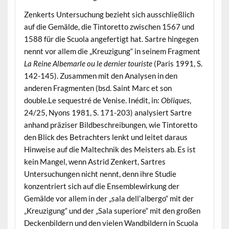
Zenkerts Untersuchung bezieht sich ausschließlich
auf die Gemälde, die Tintoretto zwischen 1567 und
1588 für die Scuola angefertigt hat. Sartre hingegen
nennt vor allem die „Kreuzigung“ in seinem Fragment
La Reine Albemarle ou le dernier touriste
(Paris 1991, S.
142-145). Zusammen mit den Analysen in den
anderen Fragmenten (bsd. Saint Marc et son
double.Le sequestré de Venise. Inédit, in:
Obliques
,
24/25, Nyons 1981, S. 171-203) analysiert Sartre
anhand präziser Bildbeschreibungen, wie Tintoretto
den Blick des Betrachters lenkt und leitet daraus
Hinweise auf die Maltechnik des Meisters ab. Es ist
kein Mangel, wenn Astrid Zenkert, Sartres
Untersuchungen nicht nennt, denn ihre Studie
konzentriert sich auf die Ensemblewirkung der
Gemälde vor allem in der „sala dell’albergo“ mit der
„Kreuzigung“ und der „Sala superiore“ mit den großen
Deckenbildern und den vielen Wandbildern in Scuola