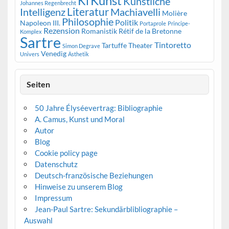
Kunst
Ki
Künstliche
Johannes Regenbrecht
Literatur
Intelligenz
Machiavelli
Molière
Philosophie
Politik
Napoleon III.
Portaprole
Principe-
Rezension
Romanistik
Rétif de la Bretonne
Komplex
Sartre
Tintoretto
Tartuffe
Theater
Simon Degrave
Venedig
Univers
Ästhetik
Seiten
50 Jahre Élyséevertrag: Bibliographie
A. Camus, Kunst und Moral
Autor
Blog
Cookie policy page
Datenschutz
Deutsch-französische Beziehungen
Hinweise zu unserem Blog
Impressum
Jean-Paul Sartre: Sekundärblibliographie –
Auswahl