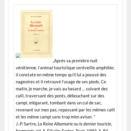
„Après sa première nuit
vénitienne, l’animal touristique seréveille amphibie;
il constate en même temps qu’il lui a poussé des
nageoires et il retrouvé l’usage de ses pieds. Ce
matin, je marche, je vais au hasard … suivant des
calli, traversant des ponts, débouchant sur des
campi, m’égarant, tombant dans un cul de sac,
revenant sur mes pas, repassant par les mêmes calli
et les même campi sans trop m’en aviser. “
J.-P. Sartre,
La Reine Albemarle ou le dernier touriste,
fragments,
éd. A. Elkaïm-Sartre, Paris 1991, S. 84.