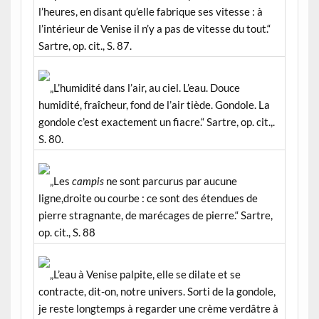
l’heures, en disant qu’elle fabrique ses vitesse : à
l’intérieur de Venise il n’y a pas de vitesse du tout.“
Sartre, op. cit., S. 87.
„L’humidité dans l’air, au ciel. L’eau. Douce
humidité, fraîcheur, fond de l’air tiède. Gondole. La
gondole c’est exactement un fiacre.“ Sartre, op. cit.,.
S. 80.
„Les
campis
ne sont parcurus par aucune
ligne,droite ou courbe : ce sont des étendues de
pierre stragnante, de marécages de pierre.“ Sartre,
op. cit., S. 88
„L’eau à Venise palpite, elle se dilate et se
contracte, dit-on, notre univers. Sorti de la gondole,
je reste longtemps à regarder une crème verdâtre à