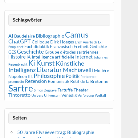
Schlagwörter
Camus
AI
Bibliographie
Baudelaire
ChatGPT
Colloque
Dirk Hoeges
Erich Auerbach
Exil
Fachdidaktik Französisch
Freiheit
Gedichte
Exoplanet
Geschichte
GES
Groupe d'études sartriennes
Histoire
Internet
IA
Intelligence artificielle
Johannes
Kunst
Ki
Künstliche
Regenbrecht
Literatur
Intelligenz
Machiavelli
Molière
Philosophie
Politik
Napoleon III.
Portaprole
Rezension
Romanistik
Rétif de la Bretonne
proemetto
Sartre
Tartuffe
Theater
Simon Degrave
Tintoretto
Venedig
Univers
Universum
Verfolgung
Weltall
Seiten
50 Jahre Élyséevertrag: Bibliographie