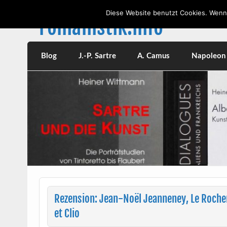
Skip
to
Diese Website benutzt Cookies. Wenn 
content
romanistik.info
Vorträge, W
Blog
J.-P. Sartre
A. Camus
Napoleon I
Rezension: Jean-Noël Jeanneney, Le Rocher
et Clio