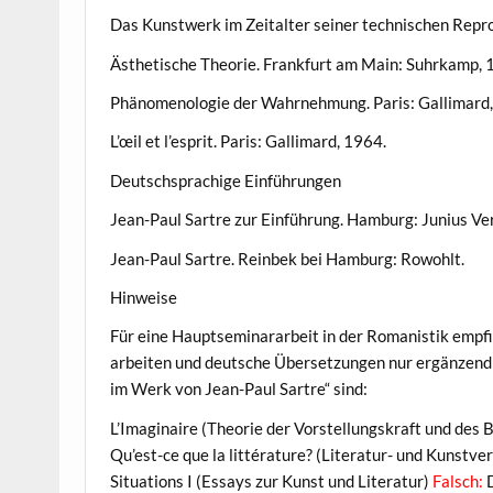
Das Kunstwerk im Zeitalter seiner technischen Repr
Ästhetische Theorie. Frankfurt am Main: Suhrkamp, 
Phänomenologie der Wahrnehmung. Paris: Gallimard,
L’œil et l’esprit. Paris: Gallimard, 1964.
Deutschsprachige Einführungen
Jean-Paul Sartre zur Einführung. Hamburg: Junius Ver
Jean-Paul Sartre. Reinbek bei Hamburg: Rowohlt.
Hinweise
Für eine Hauptseminararbeit in der Romanistik empfie
arbeiten und deutsche Übersetzungen nur ergänzend 
im Werk von Jean-Paul Sartre“ sind:
L’Imaginaire (Theorie der Vorstellungskraft und des B
Qu’est-ce que la littérature? (Literatur- und Kunstve
Situations I (Essays zur Kunst und Literatur)
Falsch:
D