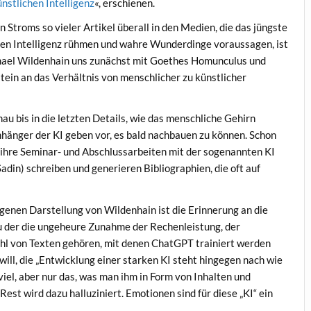
nstlichen Intelligenz
«, erschienen.
 Stroms so vieler Artikel überall in den Medien, die das jüngste
hen Intelligenz rühmen und wahre Wunderdinge voraussagen, ist
hael Wildenhain uns zunächst mit Goethes Homunculus und
ein an das Verhältnis von menschlicher zu künstlicher
au bis in die letzten Details, wie das menschliche Gehirn
Anhänger der KI geben vor, es bald nachbauen zu können. Schon
 ihre Seminar- und Abschlussarbeiten mit der sogenannten KI
 Sadin) schreiben und generieren Bibliographien, die oft auf
genen Darstellung von Wildenhain ist die Erinnerung an die
u der die ungeheure Zunahme der Rechenleistung, der
hl von Texten gehören, mit denen ChatGPT trainiert werden
ll, die „Entwicklung einer starken KI steht hingegen nach wie
viel, aber nur das, was man ihm in Form von Inhalten und
Rest wird dazu halluziniert. Emotionen sind für diese „KI“ ein