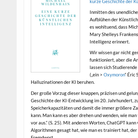
kurze Geschichte der Kü
Inmitten des unendlichen
Aufblühen der Künstlic
es wohltuend, dass Mic
Mary Shelleys Frankenst
Intelligenz erinnert.
Wir wissen gar nicht gen
funktioniert, aber die 
lassen sich Studierende
(„ein >
Oxymoron
“ Éric
Halluzinationen der KI beruhen.
Der große Vorzug dieser knappen, präzisen und gelun
Geschichte der KI-Entwicklung im 20. Jahrhundert, z
Speicherkapazitäten und damit die immer größere Za
kann. Man kann es aber drehen und wenden, wie man wi
vor aus.“ (S. 25). Mit anderen Worten, ChatGPT kann 
Algorithmen gesagt hat, wie man es trainiert hat, der 
Fremdwort.