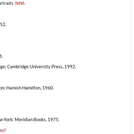
portraits
fehlt
.
952.
8.
ge: Cambridge University Press, 1992.
ndon: Hamish Hamilton, 1960.
ew York: Meridian Books, 1975.
en?