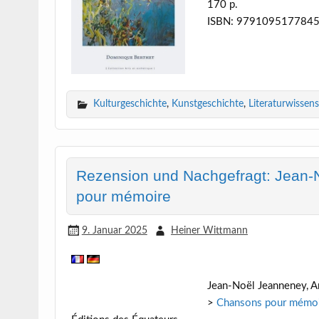
170 p.
ISBN: 979109517784
Kulturgeschichte
,
Kunstgeschichte
,
Literaturwissen
Rezension und Nachgefragt: Jean-
pour mémoire
9. Januar 2025
Heiner Wittmann
Jean-Noël Jeanneney, A
>
Chansons pour mémo