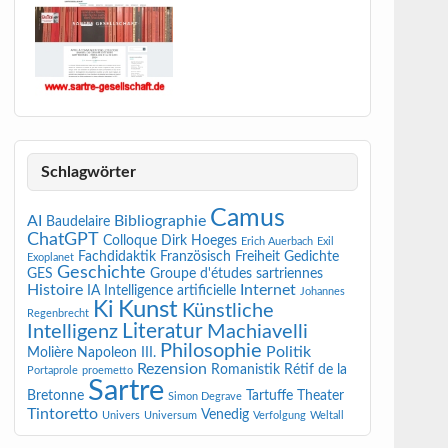
Schlagwörter
Camus
AI
Bibliographie
Baudelaire
ChatGPT
Colloque
Dirk Hoeges
Erich Auerbach
Exil
Fachdidaktik Französisch
Freiheit
Gedichte
Exoplanet
Geschichte
GES
Groupe d'études sartriennes
Histoire
Internet
IA
Intelligence artificielle
Johannes
Kunst
Ki
Künstliche
Regenbrecht
Literatur
Intelligenz
Machiavelli
Philosophie
Politik
Molière
Napoleon III.
Rezension
Romanistik
Rétif de la
Portaprole
proemetto
Sartre
Bretonne
Tartuffe
Theater
Simon Degrave
Tintoretto
Venedig
Univers
Universum
Verfolgung
Weltall