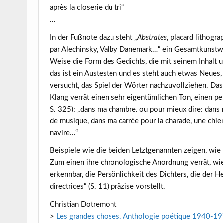
après la closerie du tri“
…
In der Fußnote dazu steht „
Abstrates
, placard lithogra
par Alechinsky, Valby Danemark…“ ein Gesamtkunstwe
Weise die Form des Gedichts, die mit seinem Inhalt
das ist ein Austesten und es steht auch etwas Neues,
versucht, das Spiel der Wörter nachzuvollziehen. Das
Klang verrät einen sehr eigentümlichen Ton, einen p
S. 325): „dans ma chambre, ou pour mieux dire: dans ma
de musique, dans ma carrée pour la charade, une chienn
navire…“
Beispiele wie die beiden Letztgenannten zeigen, wie
Zum einen ihre chronologische Anordnung verrät, wie
erkennbar, die Persönlichkeit des Dichters, die der 
directrices“ (S. 11) präzise vorstellt.
Christian Dotremont
>
Les grandes choses. Anthologie poétique 1940-1