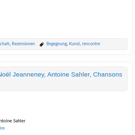
5
schaft
,
Rezensionen
Begegnung
,
Kunst
,
rencontre
Noël Jeanneney, Antoine Sahler, Chansons
ntoine Sahler
ire