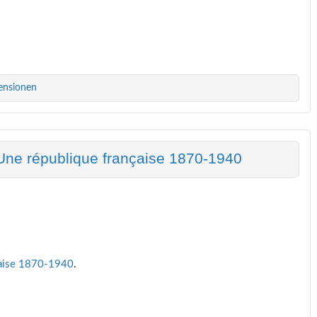
ensionen
Une république française 1870-1940
çaise 1870-1940
.
1