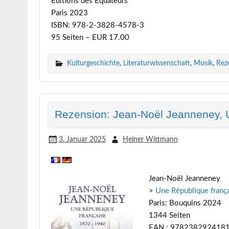
Éditions des Équateurs
Paris 2023
ISBN: 978-2-3828-4578-3
95 Seiten – EUR 17.00
Kulturgeschichte
,
Literaturwissenschaft
,
Musik
,
Rez
Rezension: Jean-Noël Jeanneney, 
3. Januar 2025
Heiner Wittmann
Jean-Noël Jeanneney
>
Une République fran
Paris: Bouquins 2024
1344 Seiten
EAN : 978238292418