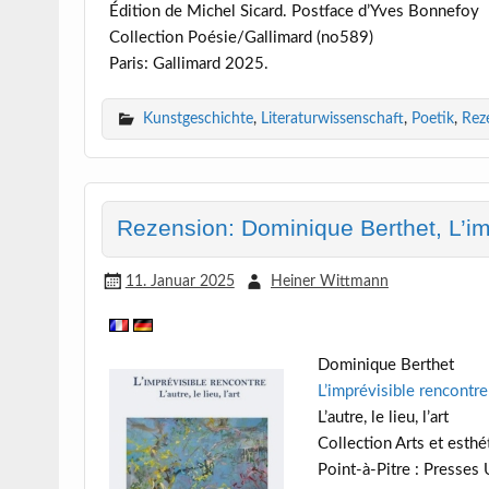
Édition de Michel Sicard. Postface d’Yves Bonnefoy
Collection Poésie/Gallimard (no589)
Paris: Gallimard 2025.
Kunstgeschichte
,
Literaturwissenschaft
,
Poetik
,
Rez
Rezension: Dominique Berthet, L’impré
11. Januar 2025
Heiner Wittmann
Dominique Berthet
L’imprévisible rencontre
L’autre, le lieu, l’art
Collection Arts et esthé
Point-à-Pitre : Presses 