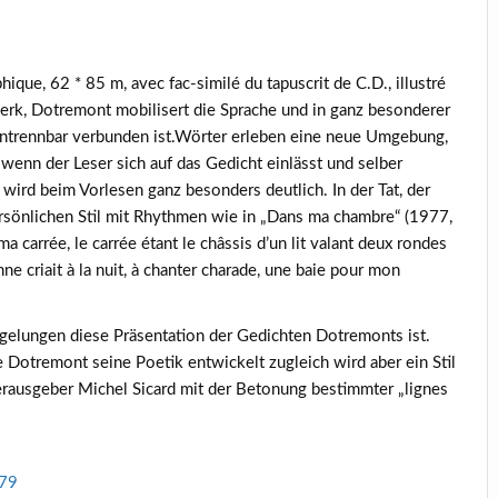
phique, 62 * 85 m, avec fac-similé du tapuscrit de C.D., illustré
rk, Dotremont mobilisert die Sprache und in ganz besonderer
 untrennbar verbunden ist.Wörter erleben eine neue Umgebung,
 wenn der Leser sich auf das Gedicht einlässt und selber
 wird beim Vorlesen ganz besonders deutlich. In der Tat, der
ersönlichen Stil mit Rhythmen wie in „Dans ma chambre“ (1977,
 carrée, le carrée étant le châssis d’un lit valant deux rondes
e criait à la nuit, à chanter charade, une baie pour mon
 gelungen diese Präsentation der Gedichten Dotremonts ist.
 Dotremont seine Poetik entwickelt zugleich wird aber ein Stil
Herausgeber Michel Sicard mit der Betonung bestimmter „lignes
979