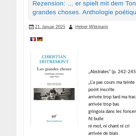
Rezension: … er spielt mit dem Ton
grandes choses. Anthologie poétiq
21. Januar 2025
Heiner Wittmann
„Abstrates“ (p. 242-245
„L’a pas cours ma teinte
point inscrite
arrivée trop tard ma tra
arrivée trop bas
gringola dans les fonce
fit bulle
ni mot, ni chant ni cri
arrivée de biais