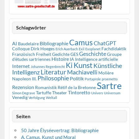
Schlagwörter
Camus
ChatGPT
AI
Bibliographie
Baudelaire
Colloque
Dirk Hoeges
Fachdidaktik
Erich Auerbach
Exil
Exoplanet
Geschichte
Französisch
Freiheit
Gedichte
GES
Groupe
Histoire
d'études sartriennes
IA
Intelligence artificielle
Kunst
Ki
Künstliche
Internet
Johannes Regenbrecht
Literatur
Intelligenz
Machiavelli
Molière
Philosophie
Politik
Napoleon III.
Portaprole
proemetto
Sartre
Rezension
Romanistik
Rétif de la Bretonne
Tintoretto
Tartuffe
Theater
Simon Degrave
Univers
Universum
Venedig
Verfolgung
Weltall
Seiten
50 Jahre Élyséevertrag: Bibliographie
A. Camus, Kunst und Moral