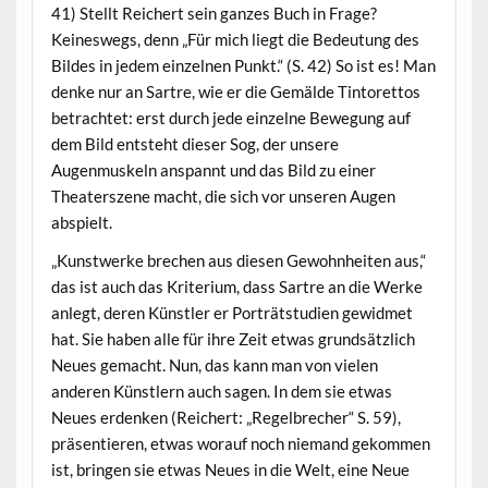
41) Stellt Reichert sein ganzes Buch in Frage?
Keineswegs, denn „Für mich liegt die Bedeutung des
Bildes in jedem einzelnen Punkt.“ (S. 42) So ist es! Man
denke nur an Sartre, wie er die Gemälde Tintorettos
betrachtet: erst durch jede einzelne Bewegung auf
dem Bild entsteht dieser Sog, der unsere
Augenmuskeln anspannt und das Bild zu einer
Theaterszene macht, die sich vor unseren Augen
abspielt.
„Kunstwerke brechen aus diesen Gewohnheiten aus,“
das ist auch das Kriterium, dass Sartre an die Werke
anlegt, deren Künstler er Porträtstudien gewidmet
hat. Sie haben alle für ihre Zeit etwas grundsätzlich
Neues gemacht. Nun, das kann man von vielen
anderen Künstlern auch sagen. In dem sie etwas
Neues erdenken (Reichert: „Regelbrecher“ S. 59),
präsentieren, etwas worauf noch niemand gekommen
ist, bringen sie etwas Neues in die Welt, eine Neue