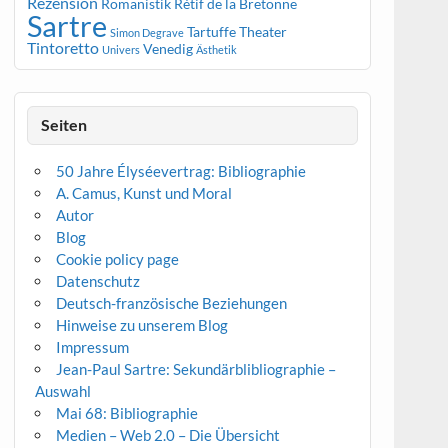
Rezension
Romanistik
Rétif de la Bretonne
Sartre
Tartuffe
Theater
Simon Degrave
Tintoretto
Venedig
Univers
Ästhetik
Seiten
50 Jahre Élyséevertrag: Bibliographie
A. Camus, Kunst und Moral
Autor
Blog
Cookie policy page
Datenschutz
Deutsch-französische Beziehungen
Hinweise zu unserem Blog
Impressum
Jean-Paul Sartre: Sekundärblibliographie –
Auswahl
Mai 68: Bibliographie
Medien – Web 2.0 – Die Übersicht