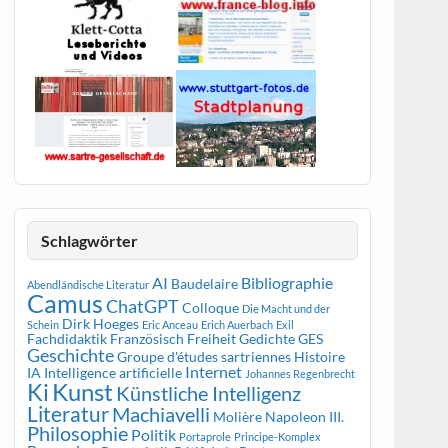
Schlagwörter
AI
Bibliographie
Baudelaire
Abendländische Literatur
Camus
ChatGPT
Colloque
Die Macht und der
Dirk Hoeges
Schein
Eric Anceau
Erich Auerbach
Exil
Fachdidaktik Französisch
Freiheit
Gedichte
GES
Geschichte
Groupe d'études sartriennes
Histoire
Internet
IA
Intelligence artificielle
Johannes Regenbrecht
Kunst
Ki
Künstliche Intelligenz
Literatur
Machiavelli
Molière
Napoleon III.
Philosophie
Politik
Portaprole
Principe-Komplex