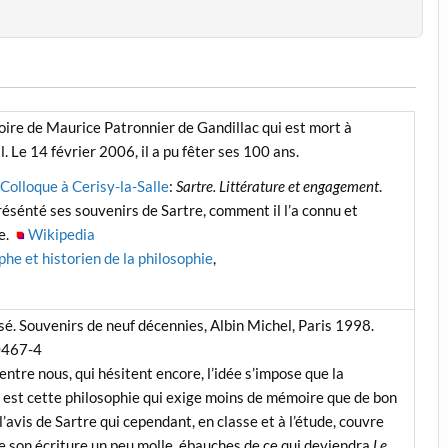
ire de Maurice Patronnier de Gandillac qui est mort à
. Le 14 février 2006, il a pu fêter ses 100 ans.
Colloque à Cerisy-la-Salle
:
Sartre. Littérature et engagement
.
résénté ses souvenirs de Sartre, comment il l’a connu et
re.
Wikipedia
he et historien de la philosophie
,
sé.
Souvenirs de neuf décennies, Albin Michel, Paris 1998.
0467-4
d’entre nous, qui hésitent encore, l’idée s’impose que la
re est cette philosophie qui exige moins de mémoire que de bon
 l’avis de Sartre qui cependant, en classe et à l’étude, couvre
e son écriture un peu molle, ébauches de ce qui deviendra
Le