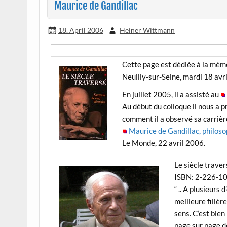
Maurice de Gandillac
18. April 2006
Heiner Wittmann
Cette page est dédiée à la mémo
Neuilly-sur-Seine, mardi 18 avril
En juillet 2005, il a assisté au
Au début du colloque il nous a p
comment il a observé sa carriè
Maurice de Gandillac, philosop
Le Monde, 22 avril 2006.
Le siècle traver
ISBN: 2-226-1
“ .. A plusieurs 
meilleure filiè
sens. C’est bien
page sur page d