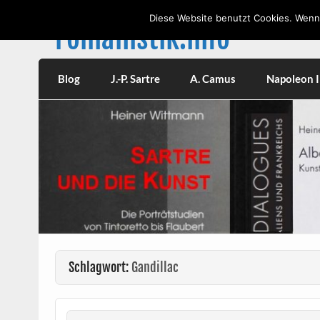
Skip
to
Diese Website benutzt Cookies. Wenn 
content
romanistik.info
Vorträge, W
Blog
J.-P. Sartre
A. Camus
Napoleon II
Schlagwort:
Gandillac