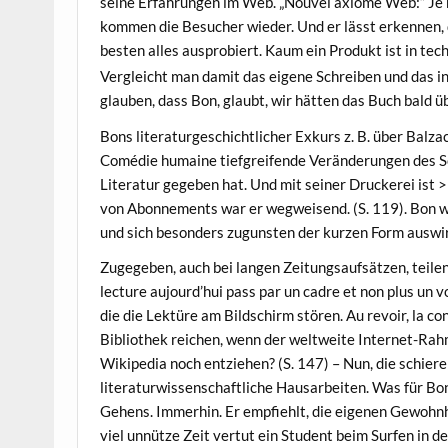
seine Erfahrungen im Web. „Nouvel axiome Web:“ Je m
kommen die Besucher wieder. Und er lässt erkennen,
besten alles ausprobiert. Kaum ein Produkt ist in tec
Vergleicht man damit das eigene Schreiben und das in
glauben, dass Bon, glaubt, wir hätten das Buch bald 
Bons literaturgeschichtlicher Exkurs z. B. über Balza
Comédie humaine tiefgreifende Veränderungen des Sc
Literatur gegeben hat. Und mit seiner Druckerei ist 
von Abonnements war er wegweisend. (S. 119). Bon w
und sich besonders zugunsten der kurzen Form auswir
Zugegeben, auch bei langen Zeitungsaufsätzen, teilen 
lecture aujourd’hui pass par un cadre et non plus un 
die die Lektüre am Bildschirm stören. Au revoir, la 
Bibliothek reichen, wenn der weltweite Internet-Ra
Wikipedia noch entziehen? (S. 147) – Nun, die schier
literaturwissenschaftliche Hausarbeiten. Was für Bon
Gehens. Immerhin. Er empfiehlt, die eigenen Gewohnh
viel unnütze Zeit vertut ein Student beim Surfen in d