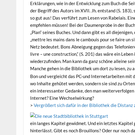
Erklärungen, wie in der Entwicklung zum Buch die Seite
der Begriff des Autors im XVII. Jh. entstand (S. 183),
so gut aus! Das verführt zum Lesen von Rabelais. Ein
empfehlen müssen! Bei der Daumenprobe in der Buchh
„Plan“ seines Buches. Und dann gibt es all diejenigen
„mettre les mains dans le cambouis pour se faire un s
Netz bedeutet. Bons Abneigung gegen das Telefonieren
livre – une construction,“ (S. 201) das wäre ein Lebe
wiederzufinden. Man kann da ganz schöne alleine sein
Manche gehen in die Bibliothek um dort zu lesen, zu 
Bon und vergleicht das PC-und Internetarbeiten mit de
wo Inhalte gehütet werden, sondern sie sind zu Orten 
ein interessanter Gedanke, den man weiterverfolgen s
Internet? Eine Wechselwirkung?
>
Vergrößert sich dafür in der Bibliothek die Distanz
ein langes Kapitel gewidmet. Und ein letztes Kapitel 
hinterlässt. Gibt es noch Brouillons? Oder nur noch 