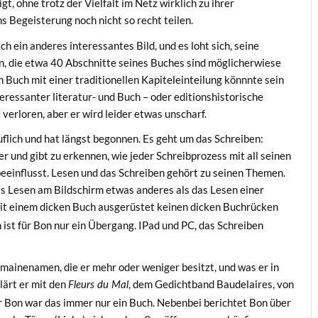
gt, ohne trotz der Vielfalt im Netz wirklich zu ihrer
 Begeisterung noch nicht so recht teilen.
h ein anderes interessantes Bild, und es loht sich, seine
n, die etwa 40 Abschnitte seines Buches sind möglicherwiese
n Buch mit einer traditionellen Kapiteleinteilung könnnte sein
eressanter literatur- und Buch – oder editionshistorische
erloren, aber er wird leider etwas unscharf.
ruflich und hat längst begonnen. Es geht um das Schreiben:
er und gibt zu erkennen, wie jeder Schreibprozess mit all seinen
einflusst. Lesen und das Schreiben gehört zu seinen Themen.
das Lesen am Bildschirm etwas anderes als das Lesen einer
it einem dicken Buch ausgerüstet keinen dicken Buchrücken
ch ist für Bon nur ein Übergang. IPad und PC, das Schreiben
ainenamen, die er mehr oder weniger besitzt, und was er in
klärt er mit den
, dem Gedichtband Baudelaires, von
Fleurs du Mal
ür Bon war das immer nur ein Buch. Nebenbei berichtet Bon über