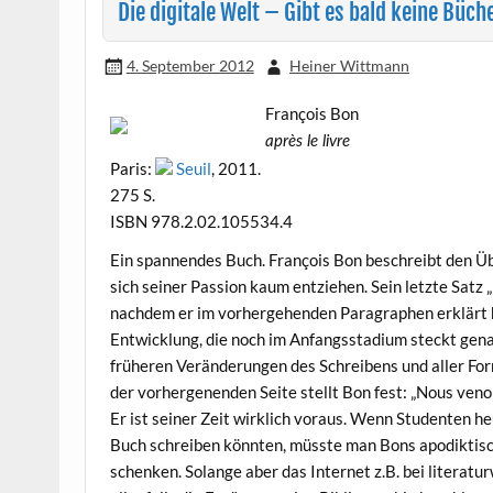
Die digitale Welt – Gibt es bald keine Büc
4. September 2012
Heiner Wittmann
François Bon
après le livre
Paris:
Seuil
, 2011.
275 S.
ISBN 978.2.02.105534.4
Ein spannendes Buch. François Bon beschreibt den Ü
sich seiner Passion kaum entziehen. Sein letzte Satz 
nachdem er im vorhergehenden Paragraphen erklärt hat
Entwicklung, die noch im Anfangsstadium steckt genau
früheren Veränderungen des Schreibens und aller Form
der vorhergenenden Seite stellt Bon fest: „Nous venon
Er ist seiner Zeit wirklich voraus. Wenn Studenten h
Buch schreiben könnten, müsste man Bons apodikti
schenken. Solange aber das Internet z.B. bei literatu