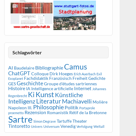
Schlagwörter
Camus
AI
Bibliographie
Baudelaire
ChatGPT
Colloque
Dirk Hoeges
Erich Auerbach
Exil
Fachdidaktik Französisch
Freiheit
Gedichte
Exoplanet
Geschichte
GES
Groupe d'études sartriennes
Histoire
Internet
IA
Intelligence artificielle
Johannes
Kunst
Ki
Künstliche
Regenbrecht
Literatur
Intelligenz
Machiavelli
Molière
Philosophie
Politik
Napoleon III.
Portaprole
Rezension
Romanistik
Rétif de la Bretonne
proemetto
Sartre
Tartuffe
Theater
Simon Degrave
Tintoretto
Venedig
Univers
Universum
Verfolgung
Weltall