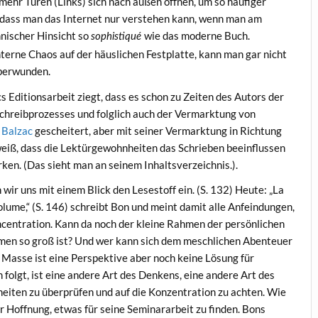
ehr Türen (Links) sich nach außen öffnen, um so häufiger
 dass man das Internet nur verstehen kann, wenn man am
hnischer Hinsicht so
wie das moderne Buch.
sophistiqué
terne Chaos auf der häuslichen Festplatte, kann man gar nicht
überwunden.
cs Editionsarbeit ziegt, dass es schon zu Zeiten des Autors der
hreibprozesses und folglich auch der Vermarktung von
>
Balzac
gescheitert, aber mit seiner Vermarktung in Richtung
eiß, dass die Lektürgewohnheiten das Schrieben beeinflussen
ken. (Das sieht man an seinem Inhaltsverzeichnis.).
wir uns mit einem Blick den Lesestoff ein. (S. 132) Heute: „La
volume,“ (S. 146) schreibt Bon und meint damit alle Anfeindungen,
concentration. Kann da noch der kleine Rahmen der persönlichen
hmen so groß ist? Und wer kann sich dem meschlichen Abenteuer
e Masse ist eine Perspektive aber noch keine Lösung für
 folgt, ist eine andere Art des Denkens, eine andere Art des
eiten zu überprüfen und auf die Konzentration zu achten. Wie
er Hoffnung, etwas für seine Seminararbeit zu finden. Bons