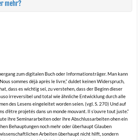
her mehr?
bergang zum digitalen Buch oder Informationsträger. Man kann
„Nous sommes déjà après le livre,“ duldet keinen Widerspruch,
, dass es wichtig sei, zu verstehen, dass der Beginn dieser
so irreversibel und total wie ähnliche Entwicklung durch alle
en des Lesens eingeleitet worden seien. (vgl. S. 270) Und auf
s d’être projetés dans un monde mouvant. Il s’ouvre tout juste.“
eute ihre Seminararbeiten oder ihre Abschlussarbeiten ohen ein
schen Behauptungen noch mehr oder überhaupt Glauben
rwissenschaftlichen Arbeiten überhaupt nicht hilft, sondern