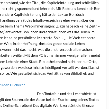
 entstand, wie der Titel, die Kapiteleinteilung und schließlich
 sind richtig spannend und lehrreich. Mit Rabelais kennt sich Bon
e andere Kapiteleinteilung hätte der Lektor Bon doch
andlung verrät das Inhaltsverzeichnis eher wenig über den
, die beim Thema Web immer sagen: „Dazu habe ich keine Zeit,“ –
ite,“ antwortet Bon ihnen und erklärt ihnen was das Teilen im
 ist seine persönliche Marrotte. Soit. – „… le Web est notre
n im Web, in der Hoffnung, dort das ganze soziale Leben
, wenn nicht das macht, was die anderen auch alle machen.
arbeiten,
. Mit dem PC ist man immer weniger allein, meint
orditer
m Leben in einer Stadt. Bibliotheken sind nicht her nur Orte,
geworden, wo diese Inhalte intelligent verteilt werden. Das ist
ollte. Wie gestaltet sich das Verhältnis von Bibliothek und
 zu den Büchern?
Den Tontafeln und das Lesetablett ist
gilt den Spuren, die der Autor bei der Erarbeitung seines Textes
das Online-Schreiben? Das digitale Werk zerstört die Grenze