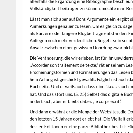
allenfalls die Ergänzung eine Bibliographie beschleuni
Vollständigkeit beitragen zu können, möchte man Bons
Lässt man sich aber auf Bons Argumente ein, ergibt sic
Anmerkungen genauer zu lesen. Um es gleich zu sage
als kürzere oder längere Blogbeiträge entstanden. Ei
Anliegen noch mehr verdeutlichen. So geht sein so int
Ansatz zwischen einer gewissen Unordung zwar nicht v
Die Veränderung, die wir erleben, ist für ihn unwider
„Accorder son traitement de texte,“ rät er seinem Les
Erscheinungsformen und Formatierungen das Lesen be
Sein Anfang ist geschickt gewählt. Folglich ist auch 
Buchseite. Und er weiß auch, dass eine
auch m
Liseuse
hat. Und das stört uns. (S. 25) Selbst das digitale Bu
ändert sich, aber er bleibt dabei: „le corps écrit.“
Und dann erwähnt er die Menge der Websites, die Dom
den letzten 15 Jahren dort erlebt hat. Die Vielfalt er
dessen Editionen er eine ganze Bibliothek besitzt: F