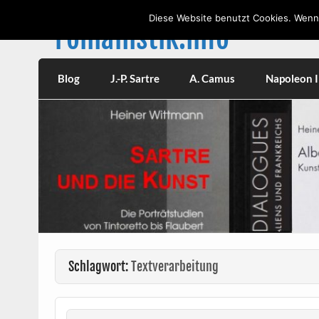
Skip
to
Diese Website benutzt Cookies. Wenn 
content
romanistik.info
Vorträge, W
Blog
J.-P. Sartre
A. Camus
Napoleon II
Schlagwort:
Textverarbeitung