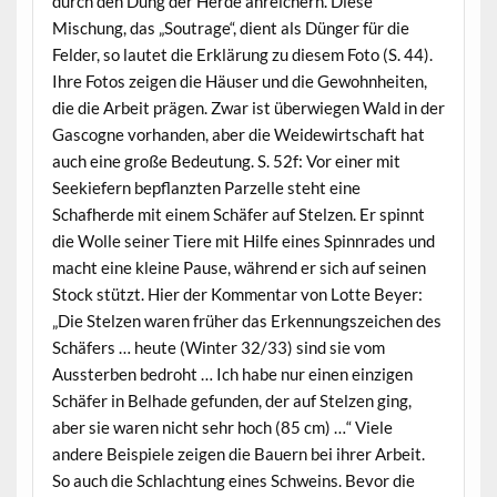
durch den Dung der Herde anreichern. Diese
Mischung, das „Soutrage“, dient als Dünger für die
Felder, so lautet die Erklärung zu diesem Foto (S. 44).
Ihre Fotos zeigen die Häuser und die Gewohnheiten,
die die Arbeit prägen. Zwar ist überwiegen Wald in der
Gascogne vorhanden, aber die Weidewirtschaft hat
auch eine große Bedeutung. S. 52f: Vor einer mit
Seekiefern bepflanzten Parzelle steht eine
Schafherde mit einem Schäfer auf Stelzen. Er spinnt
die Wolle seiner Tiere mit Hilfe eines Spinnrades und
macht eine kleine Pause, während er sich auf seinen
Stock stützt. Hier der Kommentar von Lotte Beyer:
„Die Stelzen waren früher das Erkennungszeichen des
Schäfers … heute (Winter 32/33) sind sie vom
Aussterben bedroht … Ich habe nur einen einzigen
Schäfer in Belhade gefunden, der auf Stelzen ging,
aber sie waren nicht sehr hoch (85 cm) …“ Viele
andere Beispiele zeigen die Bauern bei ihrer Arbeit.
So auch die Schlachtung eines Schweins. Bevor die