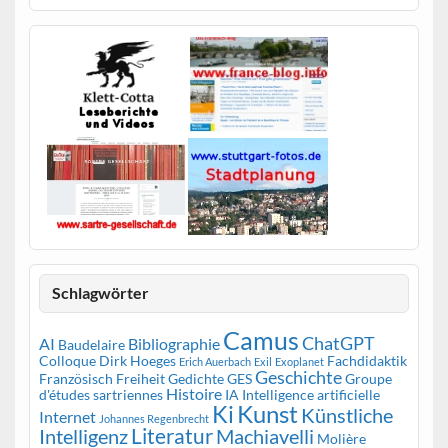
Schlagwörter
Camus
ChatGPT
AI
Bibliographie
Baudelaire
Colloque
Dirk Hoeges
Fachdidaktik
Erich Auerbach
Exil
Exoplanet
Geschichte
Französisch
Freiheit
Gedichte
GES
Groupe
Histoire
d'études sartriennes
IA
Intelligence artificielle
Kunst
Ki
Künstliche
Internet
Johannes Regenbrecht
Literatur
Intelligenz
Machiavelli
Molière