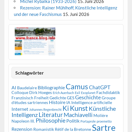
Michel Rybalka (1933-2026)
15. Juni 2026
Rezension: Rainer Mühlhoff, Künstliche Intelligenz
und der neue Faschismus
15. Juni 2026
Schlagwörter
Camus
ChatGPT
AI
Bibliographie
Baudelaire
Colloque
Dirk Hoeges
Fachdidaktik
Erich Auerbach
Exil
Exoplanet
Geschichte
Französisch
Freiheit
Gedichte
GES
Groupe
Histoire
d'études sartriennes
IA
Intelligence artificielle
Kunst
Ki
Künstliche
Internet
Johannes Regenbrecht
Literatur
Intelligenz
Machiavelli
Molière
Philosophie
Politik
Napoleon III.
Portaprole
proemetto
Sartre
Rezension
Romanistik
Rétif de la Bretonne