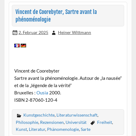
Vincent de Coorebyter, Sartre avant la
phénoménologie
2. Februar 2025
Heiner Wittmann
Vincent de Coorebyter
Sartre avant la phénoménologie. Autour de „la nausée“
et de la „légende de la vérité“
Bruxelles :
Ousia
2000.
ISBN 2-87060-120-4
Kunstgeschichte
,
Literaturwissenschaft
,
Philosophie
,
Rezensionen
,
Universität
Freiheit
,
Kunst
,
Literatur
,
Phänomenologie
,
Sarte