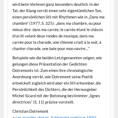
wird beim Vorlesen ganz besonders deutlich. In der
Tat, der Klang verrät einen sehr eigentümlichen Ton,
einen persönlichen Stil mit Rhythmen wie in „Dans ma
chambre“ (1977, S. 325): „dans ma chambre, ou pour
mieux dire: dans ma carrée, le carrée étant le châssis
d’un lit valant deux rondes de musique, dans ma
carrée pour la charade, une chienne criait à la nuit, à
chanter charade, une baie pour mon navire…“
Beispiele wie die beiden Letztgenannten zeigen, wie
gelungen diese Präsentation der Gedichten
Dotremonts ist. Zum einen ihre chronologische
Anordnung verrät, wie Dotremont seine Poetik
entwickelt zugleich wird aber ein Stil erkennbar, die
Persönlichkeit des Dichters, die der Herausgeber
Michel Sicard mit der Betonung bestimmter „lignes
directrices“ (S. 11) präzise vorstellt.
Christian Dotremont
>
Les grandes choses. Anthologie poétique 1940-