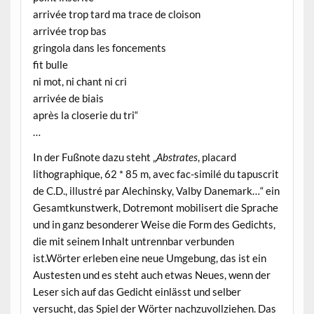
arrivée trop tard ma trace de cloison
arrivée trop bas
gringola dans les foncements
fit bulle
ni mot, ni chant ni cri
arrivée de biais
après la closerie du tri“
…
In der Fußnote dazu steht „
Abstrates
, placard
lithographique, 62 * 85 m, avec fac-similé du tapuscrit
de C.D., illustré par Alechinsky, Valby Danemark…“ ein
Gesamtkunstwerk, Dotremont mobilisert die Sprache
und in ganz besonderer Weise die Form des Gedichts,
die mit seinem Inhalt untrennbar verbunden
ist.Wörter erleben eine neue Umgebung, das ist ein
Austesten und es steht auch etwas Neues, wenn der
Leser sich auf das Gedicht einlässt und selber
versucht, das Spiel der Wörter nachzuvollziehen. Das