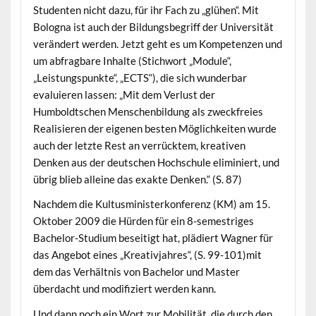
Studenten nicht dazu, für ihr Fach zu „glühen“. Mit
Bologna ist auch der Bildungsbegriff der Universität
verändert werden. Jetzt geht es um Kompetenzen und
um abfragbare Inhalte (Stichwort „Module“,
„Leistungspunkte“, „ECTS“), die sich wunderbar
evaluieren lassen: „Mit dem Verlust der
Humboldtschen Menschenbildung als zweckfreies
Realisieren der eigenen besten Möglichkeiten wurde
auch der letzte Rest an verrücktem, kreativen
Denken aus der deutschen Hochschule eliminiert, und
übrig blieb alleine das exakte Denken.“ (S. 87)
Nachdem die Kultusministerkonferenz (KM) am 15.
Oktober 2009 die Hürden für ein 8-semestriges
Bachelor-Studium beseitigt hat, plädiert Wagner für
das Angebot eines „Kreativjahres“, (S. 99-101)mit
dem das Verhältnis von Bachelor und Master
überdacht und modifiziert werden kann.
Und dann noch ein Wort zur Mobilität, die durch den