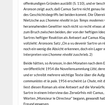
offenkundigen Gründen ausläßt (S. 110), und er besch
Aronson zeigt auch, daß Camus Sartre nicht genau lie
des Geschichtsbegriffs bei beiden kommt. Die Überei
Nietzsche aus
in
L’homme révolté
Les Temps modernes
herannahenden Gewitter noch nicht so recht etwas 
zum Bruch zwischen beiden, der von der heftigen Id
Sartres heftiger Reaktion als Antwort auf Camus Kla
vollzieht: Aronsons Satz „On a vu devenir Sartre un r
noch ein wenig die Absicht erkennen, doch ein Lager 
Interpreten von
zuschrieb. 2)
L’homme révolté
Beide hätten, so Aronson, in den Monaten nach dem 
veröffentlicht 1954 die Novellensammlung
, der
L’été
und er schreibt mehrere wichtige Texte über die Aufga
. 1956 erscheint
, mit
communistes et la paix
La Chute
liest diesen Roman als eine Antwort auf die Vorwürf
Sartre in einem Interview das Zerwürfnis mit Camus, 
Worten „Monsieur le Directeur“ begann, gewandt habe.
Freund gewesen.