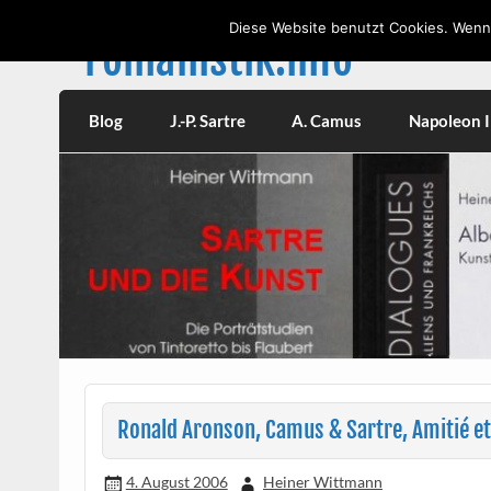
Skip
to
Diese Website benutzt Cookies. Wenn 
content
romanistik.info
Vorträge, W
Blog
J.-P. Sartre
A. Camus
Napoleon II
Ronald Aronson, Camus & Sartre, Amitié e
4. August 2006
Heiner Wittmann