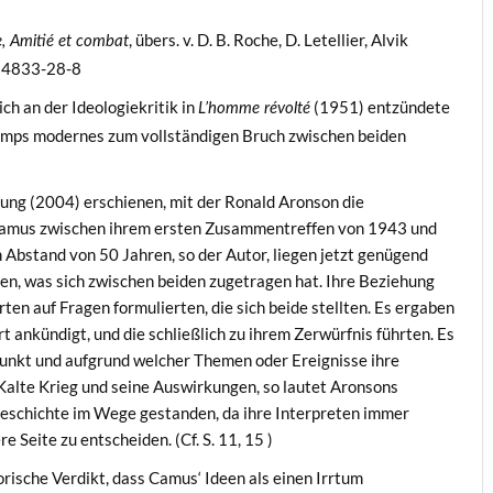
, übers. v. D. B. Roche, D. Letellier, Alvik
, Amitié et combat
914833-28-8
ch an der Ideologiekritik in
(1951) entzündete
L’homme révolté
Temps modernes zum vollständigen Bruch zwischen beiden
hung (2004) erschienen, mit der Ronald Aronson die
 Camus zwischen ihrem ersten Zusammentreffen von 1943 und
Abstand von 50 Jahren, so der Autor, liegen jetzt genügend
n, was sich zwischen beiden zugetragen hat. Ihre Beziehung
ten auf Fragen formulierten, die sich beide stellten. Es ergaben
t ankündigt, und die schließlich zu ihrem Zerwürfnis führten. Es
punkt und aufgrund welcher Themen oder Ereignisse ihre
alte Krieg und seine Auswirkungen, so lautet Aronsons
 Geschichte im Wege gestanden, da ihre Interpreten immer
e Seite zu entscheiden. (Cf. S. 11, 15 )
rische Verdikt, dass Camus‘ Ideen als einen Irrtum