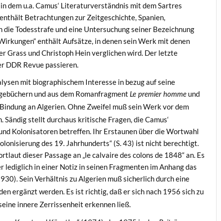
, in dem u.a. Camus‘ Literaturverständnis mit dem Sartres
“ enthält Betrachtungen zur Zeitgeschichte, Spanien,
n die Todesstrafe und eine Untersuchung seiner Bezeichnung
Wirkungen“ enthält Aufsätze, in denen sein Werk mit denen
r Grass und Christoph Hein verglichen wird. Der letzte
der DDR Revue passieren.
alysen mit biographischem Interesse in bezug auf seine
 Tagebüchern und aus dem Romanfragment
und
Le premier homme
 Bindung an Algerien. Ohne Zweifel muß sein Werk vor dem
 Sändig stellt durchaus kritische Fragen, die Camus‘
nd Kolonisatoren betreffen. Ihr Erstaunen über die Wortwahl
onisierung des 19. Jahrhunderts“ (S. 43) ist nicht berechtigt.
rtlaut dieser Passage an „le calvaire des colons de 1848“ an. Es
r lediglich in einer Notiz in seinen Fragmenten im Anhang das
30). Sein Verhältnis zu Algerien muß sicherlich durch eine
en ergänzt werden. Es ist richtig, daß er sich nach 1956 sich zu
eine innere Zerrissenheit erkennen ließ.