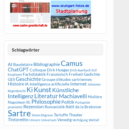
Schlagwörter
Camus
AI
Bibliographie
Baudelaire
ChatGPT
Colloque
Dirk Hoeges
Erich Auerbach
Exil
Fachdidaktik Französisch
Freiheit
Gedichte
Exoplanet
Geschichte
GES
Groupe d'études sartriennes
Histoire
Internet
IA
Intelligence artificielle
Johannes
Kunst
Ki
Künstliche
Regenbrecht
Literatur
Intelligenz
Machiavelli
Molière
Philosophie
Politik
Napoleon III.
Portaprole
Rezension
Romanistik
Rétif de la Bretonne
proemetto
Sartre
Tartuffe
Theater
Simon Degrave
Tintoretto
Venedig
Univers
Universum
Verfolgung
Weltall