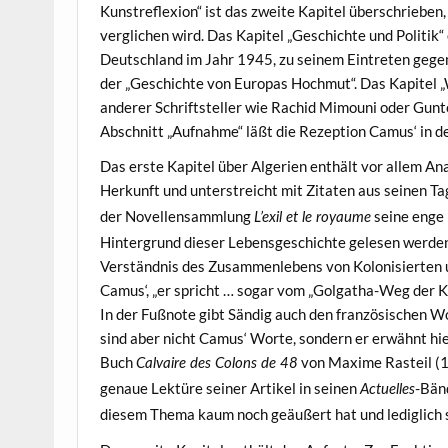
Kunstreflexion“ ist das zweite Kapitel überschrieben
verglichen wird. Das Kapitel „Geschichte und Politik
Deutschland im Jahr 1945, zu seinem Eintreten gege
der „Geschichte von Europas Hochmut“. Das Kapitel „
anderer Schriftsteller wie Rachid Mimouni oder Gunte
Abschnitt „Aufnahme“ läßt die Rezeption Camus‘ in 
Das erste Kapitel über Algerien enthält vor allem An
Herkunft und unterstreicht mit Zitaten aus seinen
der Novellensammlung
seine enge
L’exil et le royaume
Hintergrund dieser Lebensgeschichte gelesen werden.
Verständnis des Zusammenlebens von Kolonisierten u
Camus‘, „er spricht … sogar vom „Golgatha-Weg der Kol
In der Fußnote gibt Sändig auch den französischen Wo
sind aber nicht Camus‘ Worte, sondern er erwähnt hie
Buch
von Maxime Rasteil (19
Calvaire des Colons de 48
genaue Lektüre seiner Artikel in seinen
-Bänd
Actuelles
diesem Thema kaum noch geäußert hat und lediglich s