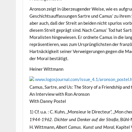
Aronson zeigt in überzeugender Weise, wie es aufgru
Geschichtsauffassungen Sartre und Camus‘ zu ihrem St
aber auch, daß der Streit an beiden nicht spurlos vo
diesem Streit geprägt sind. Nach Camus‘ Tod hat Sar
Moralisten hingewiesen. Er ordnete Camus in die lan
repräsentieren, was zum Ursprünglichsten der franzö
Hartnäckigkeit seiner Verweigerungen gegen die Mac
der Moral bestätigt.
Heiner Wittmann
www.logosjournal.com/issue_4.1/aronson_postel.
Camus, Sartre, and Us: The Story of a Friendship and
An Interview with Ron Aronson
With Danny Postel
1) Cf. u.a. : C. Kuhn, „Monsieur le Directeur“, „Mon ch
, Bühl
1944-1962. Dichter und Denker auf der Straße
H. Wittmann,
, Kapitel
Albert Camus. Kunst und Moral