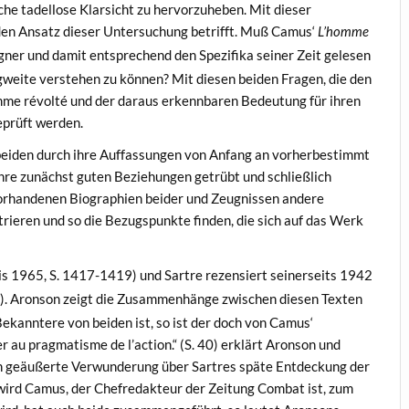
che tadellose Klarsicht zu hervorzuheben. Mit dieser
den Ansatz dieser Untersuchung betrifft. Muß Camus‘
L’homme
ner und damit entsprechend den Spezifika seiner Zeit gelesen
gweite verstehen zu können? Mit diesen beiden Fragen, die den
omme révolté und der daraus erkennbaren Bedeutung für ihren
eprüft werden.
 beiden durch ihre Auffassungen von Anfang an vorherbestimmt
ihre zunächst guten Beziehungen getrübt und schließlich
 vorhandenen Biographien beider und Zeugnissen andere
trieren und so die Bezugspunkte finden, die sich auf das Werk
ris 1965, S. 1417-1419) und Sartre rezensiert seinerseits 1942
). Aronson zeigt die Zusammenhänge zwischen diesen Texten
ekanntere von beiden ist, so ist der doch von Camus‘
r au pragmatisme de l’action.“ (S. 40) erklärt Aronson und
en geäußerte Verwunderung über Sartres späte Entdeckung der
, wird Camus, der Chefredakteur der Zeitung Combat ist, zum