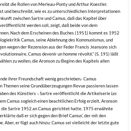
reibt die Rollen von Merleau-Ponty und Arthur Koestler.
st und beschreibt, wie es zu unterschiedlichen Interpretationen
nkunft zwischen Sartre und Camus, daß das Kapitel über
veröffentlicht werden soll, zeigt, daß beide von dem
ahnen. Nach dem Erscheinen des Buches (1951) kommt es 1952
eologiekritik Camus, seine Ablehnung des Kommunismus, und
gen wegen der Rezension aus der Feder Francis Jeansons sich
évolutionnaire, Camus devenir un homme révolté.“ (S. 191) läßt
wählen zu wollen, die Aronson zu Beginn des Kapitels allen
Ende ihrer Freundschaft wenig geschrieben.- Camus
en Themen seine Grundüberzeugungen Revue passieren lassen
ben des Künstlers -. Sartre veröffentlicht die Artikelserie
Les
 dem Camus sogleich einen beachtlichen Erfolg erzielt. Aronson
e, die Sartre 1952 an Camus gerichtet hatte. 1975 erwähnte
erklärte daß er sich gegen den Brief Camus‘, der mit den
 Aber, er fügt auch hinzu: Camus sei vielleicht der letzte gute