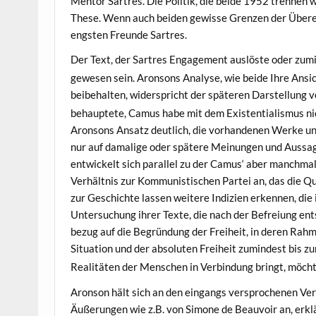
Mentor Sartres. Die Politik, die beide 1952 trennen 
These. Wenn auch beiden gewisse Grenzen der Über
engsten Freunde Sartres.
Der Text, der Sartres Engagement auslöste oder zu
gewesen sein. Aronsons Analyse, wie beide Ihre An
beibehalten, widerspricht der späteren Darstellung v
behauptete, Camus habe mit dem Existentialismus nich
Aronsons Ansatz deutlich, die vorhandenen Werke und
nur auf damalige oder spätere Meinungen und Aussag
entwickelt sich parallel zu der Camus‘ aber manchma
Verhältnis zur Kommunistischen Partei an, das die Qu
zur Geschichte lassen weitere Indizien erkennen, die
Untersuchung ihrer Texte, die nach der Befreiung ent
bezug auf die Begründung der Freiheit, in deren Rahme
Situation und der absoluten Freiheit zumindest bis 
Realitäten der Menschen in Verbindung bringt, möch
Aronson hält sich an den eingangs versprochenen Ver
Äußerungen wie z.B. von Simone de Beauvoir an, erklä