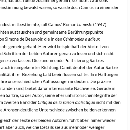
wird, hat auch beide zusammengeführt, so lautet Aronsons
einstimmung bewußt waren, so wurde doch Camus zu einem der
mindest mitbestimmte, soll Camus‘ Roman
(1947)
La peste
sichten austauschen und gemeinsame Berührungspunkte
on Simone de Beauvoir, die in den
Cérémonies d’adieux
ts gemein gehabt. Hier wird beispielhaft der Vorteil von
 Schriften der beiden Autoren genau zu lesen und sich nicht
en zu verlassen. Die zunehmende Politisierung Sartres
l auch in umgekehrter Richtung. Damit deutet der Autor Sartre
alität ihrer Beziehung bald beeinflussen sollte. Ihre Haltungen
 ihre unterschiedlichen Auffassungen andeuten. Die präzise
standen sind, bietet dafür interessante Nachweise. Gerade in
n Sartre, so der Autor, seine eher unhistorischen Begriffe der
zum zweiten Band der
nicht mit den
Critique de la raison dialectique
te Aronson deutliche Unterschiede zwischen beiden erkennen.
gleich der Texte der beiden Autoren, führt aber immer wieder
rt aber auch, welche Details sie aus mehr oder weniger