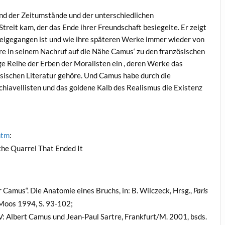
nd der Zeitumstände und der unterschiedlichen
reit kam, der das Ende ihrer Freundschaft besiegelte. Er zeigt
rbeigegangen ist und wie ihre späteren Werke immer wieder von
tre in seinem Nachruf auf die Nähe Camus‘ zu den französischen
ge Reihe der Erben der Moralisten ein , deren Werke das
sischen Literatur gehöre. Und Camus habe durch die
hiavellisten und das goldene Kalb des Realismus die Existenz
htm
:
 the Quarrel That Ended It
er Camus“. Die Anatomie eines Bruchs, in: B. Wilczeck, Hrsg.,
Paris
-Moos 1994, S. 93-102;
 V: Albert Camus und Jean-Paul Sartre, Frankfurt/M. 2001, bsds.