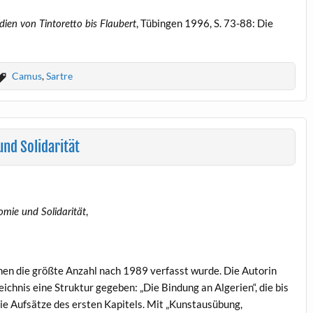
, Tübingen 1996, S. 73-88: Die
dien von Tintoretto bis Flaubert
Camus
,
Sartre
nd Solidarität
,
omie und S
olidarität
nen die größte Anzahl nach 1989 verfasst wurde. Die Autorin
eichnis eine Struktur gegeben: „Die Bindung an Algerien“, die bis
e Aufsätze des ersten Kapitels. Mit „Kunstausübung,