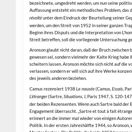
bezeichnete, umgedreht werden, um nun seine politis
Auffassung entsteht ein methodisches Problem, das 
unter dem Eindruck der Beurteilung seiner Geg
révolté
werden, um den Streit von 1952 in seiner ganzen Tra
Beginn ihres Disputs und die Interpretation von L’h
Streit betreffen, soll die vorliegende Untersuchung g
Aronson glaubt nicht daran, daß der Bruch zwischen
gewesen sei, sondern vielmehr der Kalte Krieg habe 
scheitern lassen. Aronson möchte sich nicht auf die
verlassen, sondern er will sich auf ihre Werke konzen
des jeweils anderen beziehen.
Camus rezensiert 1938
(Camus,
, Pa
La nausée
Essais
(Sartre,
Paris 1947, S. 120-147
L’étranger
Situations, I,
der beiden Rezensenten. Wenn auch Sartre bald der B
Engagement überrascht. „Sartre et tout à fait étrange
erinnert an die immer mal wieder von einigen Autor
Politik. In der ersten Jahreshälfte 1944, so Aronson