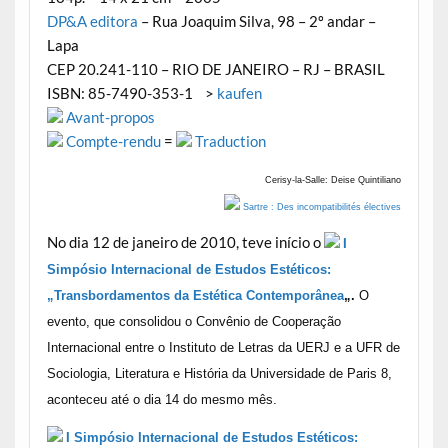
DP&A editora
– Rua Joaquim Silva, 98 – 2º andar –
Lapa
CEP 20.241-110 – RIO DE JANEIRO – RJ – BRASIL
ISBN: 85-7490-353-1 >
kaufen
Avant-propos
Compte-rendu
=
Traduction
Cerisy-la-Salle: Deise Quintiliano
Sartre : Des incompatibilités électives
No dia 12 de janeiro de 2010, teve início o
I
Simpósio Internacional de Estudos Estéticos:
„Transbordamentos da Estética Contemporânea
„.
O
evento, que consolidou o Convênio de Cooperação
Internacional entre o Instituto de Letras da UERJ e a UFR de
Sociologia, Literatura e História da Universidade de Paris 8,
aconteceu até o dia 14 do mesmo mês.
I Simpósio Internacional de Estudos Estéticos: