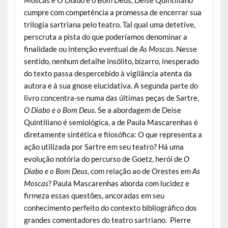
Moscas e O Diabo e o Bom Deus, Deise Quintiliano
cumpre com competência a promessa de encerrar sua
trilogia sartriana pelo teatro. Tal qual uma detetive,
perscruta a pista do que poderíamos denominar a
finalidade ou intenção eventual de
As Moscas
. Nesse
sentido, nenhum detalhe insólito, bizarro, inesperado
do texto passa despercebido à vigilância atenta da
autora e à sua gnose elucidativa. A segunda parte do
livro concentra-se numa das últimas peças de Sartre,
O Diabo e o Bom Deus
. Se a abordagem de Deise
Quintiliano é semiológica, a de Paula Mascarenhas é
diretamente sintética e filosófica: O que representa a
ação utilizada por Sartre em seu teatro? Há uma
evolução notória do percurso de Goetz, herói de
O
Diabo e o Bom Deus
, com relação ao de Orestes em
As
Moscas
? Paula Mascarenhas aborda com lucidez e
firmeza essas questões, ancoradas em seu
conhecimento perfeito do contexto bibliográfico dos
grandes comentadores do teatro sartriano. Pierre