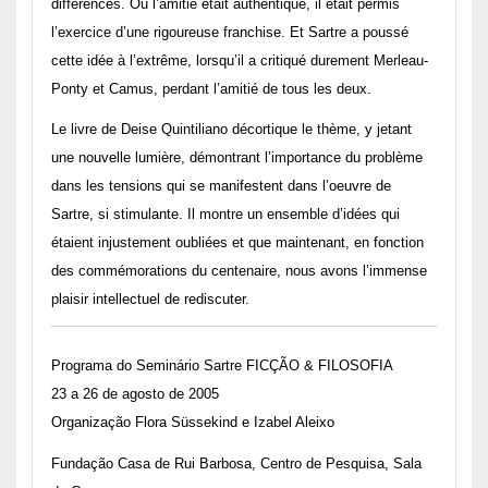
différences. Où l’amitié était authentique, il était permis
l’exercice d’une rigoureuse franchise. Et Sartre a poussé
cette idée à l’extrême, lorsqu’il a critiqué durement Merleau-
Ponty et Camus, perdant l’amitié de tous les deux.
Le livre de Deise Quintiliano décortique le thème, y jetant
une nouvelle lumière, démontrant l’importance du problème
dans les tensions qui se manifestent dans l’oeuvre de
Sartre, si stimulante. Il montre un ensemble d’idées qui
étaient injustement oubliées et que maintenant, en fonction
des commémorations du centenaire, nous avons l’immense
plaisir intellectuel de rediscuter.
Programa do Seminário Sartre FICÇÃO & FILOSOFIA
23 a 26 de agosto de 2005
Organização Flora Süssekind e Izabel Aleixo
Fundação Casa de Rui Barbosa, Centro de Pesquisa, Sala