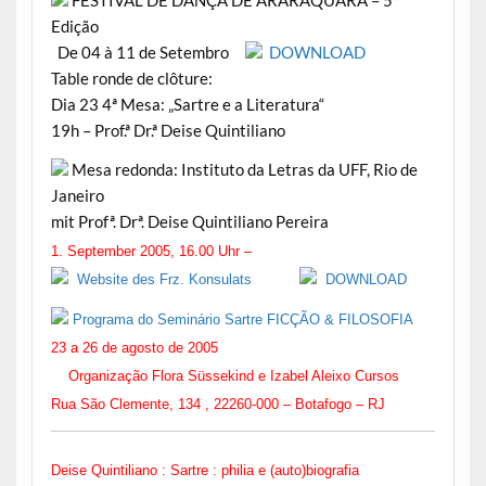
FESTIVAL DE DANÇA DE ARARAQUARA – 5ª
Edição
De 04 à 11 de Setembro
DOWNLOAD
Table ronde de clôture:
Dia 23 4ª Mesa: „Sartre e a Literatura“
19h – Prof.ª Dr.ª Deise Quintiliano
Mesa redonda: Instituto da Letras da UFF, Rio de
Janeiro
mit Profª. Drª. Deise Quintiliano Pereira
1. September 2005, 16.00 Uhr –
Website des Frz. Konsulats
DOWNLOAD
Programa do Seminário Sartre FICÇÃO & FILOSOFIA
23 a 26 de agosto de 2005
Organização Flora Süssekind e Izabel Aleixo Cursos
Rua São Clemente, 134 , 22260-000 – Botafogo – RJ
Deise Quintiliano :
Sartre : philia e (auto)bi
ografia