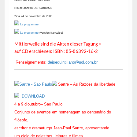
Rio-de-Janeiro UERJ/BRASIL
22 a 24 de novembro de 2005
Le programme
Le programme
(version française)
Mittlerweile sind die Akten dieser Tagung >
auf CD erschienen: ISBN: 85-86392-16-2
Renseignements:
deisequintiliano@uol.com.br
Sartre – As Razoes da liberdade
DOWNLOAD
4 a 9 d’outubro
–
Sao Paulo
Conjunto de eventos em homenagem ao centenário do
filósofo,
escritor e dramaturgo Jean-Paul Sartre, apresentando
um ciclo de palestras, leituras e filmes.