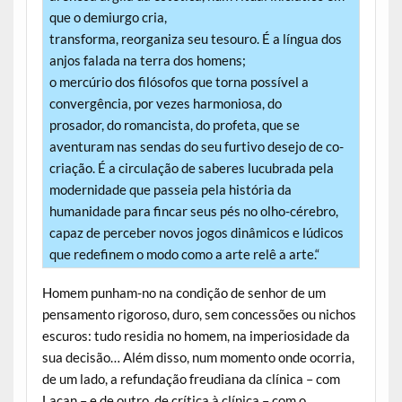
que o demiurgo cria,
transforma, reorganiza seu tesouro. É a língua dos
anjos falada na terra dos homens;
o mercúrio dos filósofos que torna possível a
convergência, por vezes harmoniosa, do
prosador, do romancista, do profeta, que se
aventuram nas sendas do seu furtivo desejo de co-
criação. É a circulação de saberes lucubrada pela
modernidade que passeia pela história da
humanidade para fincar seus pés no olho-cérebro,
capaz de perceber novos jogos dinâmicos e lúdicos
que redefinem o modo como a arte relê a arte.“
Homem punham-no na condição de senhor de um
pensamento rigoroso, duro, sem concessões ou nichos
escuros: tudo residia no homem, na imperiosidade da
sua decisão… Além disso, num momento onde ocorria,
de um lado, a refundação freudiana da clínica – com
Lacan – e de outro, de crítica à clínica – com o