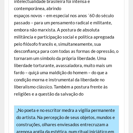
intelectualidade brasileira foi intensa e
contemporânea, abrindo
espaços novos – em especial nos anos ´60 do século
passado – para um pensamento radical e militante,
embora não marxista. A postura de absoluta
militância e participação social e política apregoada
pelo filósofo francês e, simultaneamente, sua
desconfiança para com todas as formas de opressão, o
tornaram um símbolo da própria liberdade. Uma
liberdade torturante, avassaladora, muito mais um
fardo – quiçá uma maldição do homem – do que a
condição morna e instrumental da liberdade no
liberalismo clássico. Também a postura frente às
religiões e a questão da salvação do
„No poeta e no escritor medra a vigília permanente
do artista. Na percepção de seus objetos, mundos e
construções, olhares enviesados entrecruzam a
arenosa argila da estética, num ritual iniciático em