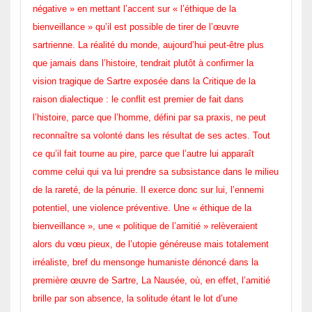
négative » en mettant l’accent sur « l’éthique de la
bienveillance » qu’il est possible de tirer de l’œuvre
sartrienne. La réalité du monde, aujourd’hui peut-être plus
que jamais dans l’histoire, tendrait plutôt à confirmer la
vision tragique de Sartre exposée dans la Critique de la
raison dialectique : le conflit est premier de fait dans
l’histoire, parce que l’homme, défini par sa praxis, ne peut
reconnaître sa volonté dans les résultat de ses actes. Tout
ce qu’il fait tourne au pire, parce que l’autre lui apparaît
comme celui qui va lui prendre sa subsistance dans le milieu
de la rareté, de la pénurie. Il exerce donc sur lui, l’ennemi
potentiel, une violence préventive. Une « éthique de la
bienveillance », une « politique de l’amitié » relèveraient
alors du vœu pieux, de l’utopie généreuse mais totalement
irréaliste, bref du mensonge humaniste dénoncé dans la
première œuvre de Sartre, La Nausée, où, en effet, l’amitié
brille par son absence, la solitude étant le lot d’une