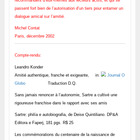
recommandent d’eux-mêmes aux lecteurs actifs, et qui se
passent fort bien de l’autorisation d’un tiers pour entamer un
dialogue amical sur l’amitié.
Michel Contat
Paris, décembre 2002
Compte-rendu:
Leandro Konder
Amitié authentique, franche et exigeante
, in:
Journal O
Globo
Traduction D.Q.
Sans jamais renoncer à l’autonomie, Sartre a cultivé une
rigoureuse franchise dans le rapport avec ses amis
Sartre: philía e autobiografia, de Deise Quintiliano. DP&A
Editora e Faperj, 181 pgs. R$ 25
Les commémorations du centenaire de la naissance de