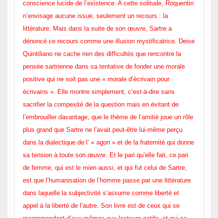
conscience lucide de l’existence. A cette solitude, Roquentin
n’envisage aucune issue, seulement un recours : la
littérature. Mais dans la suite de son œuvre, Sartre a
dénoncé ce recours comme une illusion mystificatrice. Deise
Quintiliano ne cache rien des difficultés que rencontre la
pensée sartrienne dans sa tentative de fonder une morale
positive qui ne soit pas une « morale d’écrivain pour
écrivains ». Elle montre simplement, c’est-à-dire sans
sacrifier la compexité de la question mais en évitant de
l’embrouiller davantage, que le thème de l’amitié joue un rôle
plus grand que Sartre ne l’avait peut-être lui-même perçu
dans la dialectique de l‘ « agon » et de la fraternité qui donne
sa tension à toute son œuvre. Et le pari qu’elle fait, ce pari
de femme, qui est le mien aussi, et qui fut celui de Sartre,
est que l’humanisation de l’homme passe par une littérature
dans laquelle la subjectivité s’assume comme liberté et
appel à la liberté de l’autre. Son livre est de ceux qui se