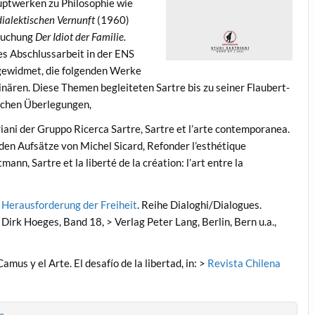
uptwerken zu Philosophie wie
 dialektischen Vernunft
(1960)
rsuchung
Der Idiot der Familie.
res Abschlussarbeit in der ENS
 gewidmet, die folgenden Werke
nären. Diese Themen begleiteten Sartre bis zu seiner Flaubert-
ischen Überlegungen,
triani der Gruppo Ricerca Sartre, Sartre et l’arte contemporanea.
eiden Aufsätze von Michel Sicard, Refonder l’esthétique
ann, Sartre et la liberté de la création: l’art entre la
e Herausforderung der Freiheit
. Reihe Dialoghi/Dialogues.
. Dirk Hoeges, Band 18, > Verlag Peter Lang, Berlin, Bern u.a.,
us y el Arte. El desafío de la libertad, in: >
Revista Chilena
e