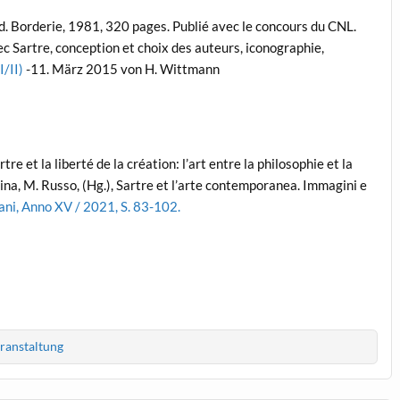
 Éd. Borderie, 1981, 320 pages. Publié avec le concours du CNL.
ec Sartre, conception et choix des auteurs, iconographie,
I/II)
-11. März 2015 von H. Wittmann
e et la liberté de la création: l’art entre la philosophie et la
arina, M. Russo, (Hg.), Sartre et l’arte contemporanea. Immagini e
ani
, Anno XV / 2021, S. 83-102.
ranstaltung