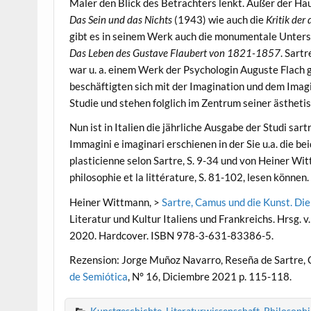
Maler den Blick des Betrachters lenkt. Außer der Ha
Das Sein und das Nichts
(1943) wie auch die
Kritik der
gibt es in seinem Werk auch die monumentale Unte
Das Leben des Gustave Flaubert von 1821-1857
. Sart
war u. a. einem Werk der Psychologin Auguste Flach
beschäftigten sich mit der Imagination und dem Imagi
Studie und stehen folglich im Zentrum seiner ästhet
Nun ist in Italien die jährliche Ausgabe der Studi sar
Immagini e imaginari erschienen in der Sie u.a. die b
plasticienne selon Sartre, S. 9-34 und von Heiner Wittm
philosophie et la littérature, S. 81-102, lesen können.
Heiner Wittmann, >
Sartre, Camus und die Kunst. Di
Literatur und Kultur Italiens und Frankreichs. Hrsg. v
2020. Hardcover. ISBN 978-3-631-83386-5.
Rezension: Jorge Muñoz Navarro, Reseña de Sartre, Cam
de Semiótica
, N° 16, Diciembre 2021 p. 115-118.
Kunstgeschichte
,
Literaturwissenschaft
,
Philosophi