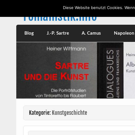
Skip
to
Diese Website benutzt Cookies. Wenn 
content
romanistik.info
Vorträge, W
Blog
J.-P. Sartre
A. Camus
Napoleon I
Kategorie:
Kunstgeschichte