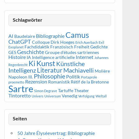
Schlagwörter
Camus
AI
Bibliographie
Baudelaire
ChatGPT
Colloque
Dirk Hoeges
Erich Auerbach
Exil
Fachdidaktik Französisch
Freiheit
Gedichte
Exoplanet
Geschichte
GES
Groupe d'études sartriennes
Histoire
Internet
IA
Intelligence artificielle
Johannes
Kunst
Ki
Künstliche
Regenbrecht
Literatur
Intelligenz
Machiavelli
Molière
Philosophie
Politik
Napoleon III.
Portaprole
Rezension
Romanistik
Rétif de la Bretonne
proemetto
Sartre
Tartuffe
Theater
Simon Degrave
Tintoretto
Venedig
Univers
Universum
Verfolgung
Weltall
Seiten
50 Jahre Élyséevertrag: Bibliographie