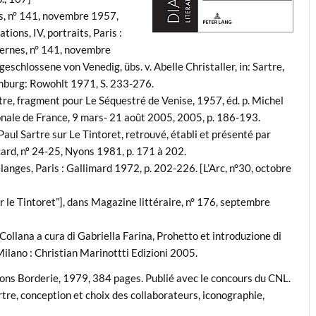
s, n° 141, novembre 1957,
ions, IV, portraits, Paris :
dernes, n° 141, novembre
eschlossene von Venedig, übs. v. Abelle Christaller, in: Sartre,
amburg: Rowohlt 1971, S. 233-276.
rtre, fragment pour Le Séquestré de Venise, 1957, éd. p. Michel
tionale de France, 9 mars- 21 août 2005, 2005, p. 186-193.
Paul Sartre sur Le Tintoret, retrouvé, établi et présenté par
icard, nº 24-25, Nyons 1981, p. 171 à 202.
élanges, Paris : Gallimard 1972, p. 202-226. [L’Arc, n°30, octobre
sur le Tintoret”], dans Magazine littéraire, n° 176, septembre
 Collana a cura di Gabriella Farina, Prohetto et introduzione di
Milano : Christian Marinottti Edizioni 2005.
ions Borderie, 1979, 384 pages. Publié avec le concours du CNL.
tre, conception et choix des collaborateurs, iconographie,