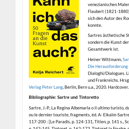
venezianischen Malers
Flaubert (1821-1880) 
sich den Autor des R
konnte.
Sartres ästhetische S
sondern die Kunst der
Gesamtwerk ist.
Heiner Wittmann,
Sar
Die Herausforderung 
Dialoghi/Dialogues. Li
und Frankreichs. Hrsg
Verlag Peter Lang
, Berlin, Bern u.a., 2020. Hardcov
Bibliographie: Sartre und Tintoretto
Sartre, J.-P., La Regina Albemarla o il ultimo turisto, d
ou le dernier touriste, fragments, éd. A- Elkaïm-Sartre
117-200 : [Le Paradis, p. 124-131, Titien, p. 141 s., S
p. 142-145, Tintoret, p. 162-173, Tintoret la Foudre, 