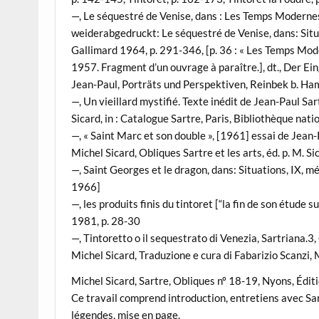
—, Le séquestré de Venise, dans : Les Temps Moderne
weiderabgedruckt: Le séquestré de Venise, dans: Situat
Gallimard 1964, p. 291-346, [p. 36 : « Les Temps Mo
1957. Fragment d’un ouvrage à paraître.], dt., Der Eing
Jean-Paul, Porträts und Perspektiven, Reinbek b. H
—, Un vieillard mystifié. Texte inédit de Jean-Paul Sa
Sicard, in : Catalogue Sartre, Paris, Bibliothèque na
—, « Saint Marc et son double », [1961] essai de Jean-
Michel Sicard, Obliques Sartre et les arts, éd. p. M. S
—, Saint Georges et le dragon, dans: Situations, IX, m
1966]
—, les produits finis du tintoret [“la fin de son étude 
1981, p. 28-30
—, Tintoretto o il sequestrato di Venezia, Sartriana.3,
Michel Sicard, Traduzione e cura di Fabarizio Scanzi, 
Michel Sicard, Sartre, Obliques nº 18-19, Nyons, Édit
Ce travail comprend introduction, entretiens avec Sar
légendes, mise en page.