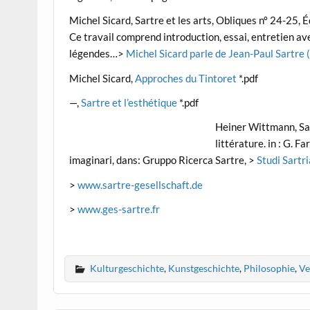
Michel Sicard, Sartre et les arts, Obliques nº 24-25,
Ce travail comprend introduction, essai, entretien av
légendes…>
Michel Sicard parle de Jean-Paul Sartre (
Michel Sicard,
Approches du Tintoret
*.pdf
—,
Sartre et l’esthétique
*.pdf
Heiner Wittmann, Sartr
littérature. in : G. F
imaginari, dans: Gruppo Ricerca Sartre, >
Studi Sartri
>
www.sartre-gesellschaft.de
>
www.ges-sartre.fr
Kulturgeschichte
,
Kunstgeschichte
,
Philosophie
,
Ve