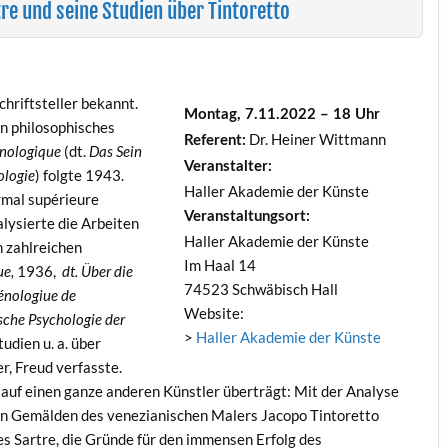
re und seine Studien über Tintoretto
chriftsteller bekannt.
Montag, 7.11.2022 – 18 Uhr
n philosophisches
Dr. Heiner Wittmann
Referent:
énologique
(dt.
Das Sein
Veranstalter:
ologie
) folgte 1943.
Haller Akademie der Künste
rmal supérieure
Veranstaltungsort:
alysierte die Arbeiten
Haller Akademie der Künste
h zahlreichen
Im Haal 14
ue,
1936,
dt. Über die
74523 Schwäbisch Hall
énologiue de
Website:
che Psychologie der
>
Haller Akademie der Künste
udien u. a. über
r, Freud verfasste.
e auf einen ganze anderen Künstler überträgt: Mit der Analyse
n Gemälden des venezianischen Malers Jacopo Tintoretto
s Sartre, die Gründe für den immensen Erfolg des