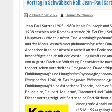
Vortrag in Schwäbisch Hall: Jean-Paul Sart
2. November 2022
Heiner Wittmann
Jean-Paul Sartre (1905-1980) ist als Philosoph und S
1938 erschien sein Roman
La nausée
(dt.
Der Ekel).
Sei
Hauptwerk
L’être et le néant. Essai d’ontologie phénom
und das Nichts. Versuch einer phänomenologischen Ont
Aber schon in seiner Abschlussarbeit an der École no
beschäftigte er sich mit der Vorstellungskraft und an
von Auguste Flach aus Würzburg. Er entwickelte nac
theoretischen Vorarbeiten (
L’imagination. Étude critiq
Einbildungskraft
und
L’imaginaire: Psychologie phénom
l’imagination,
1940, dt.
Das Imaginäre. Phänomenologis
Einbildungskraft)
eine ästhetische Theorie, indem er St
Baudelaire, Flaubert, Mallarmé, Giacometti und Calde
Dieser Vortrag zeigt, wie Sartre seine Porträttheori
einer
große Anzahl vo
(1518-1594) gelingt e