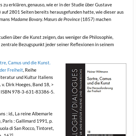
 zu erklären, genauso, wie er in der Studie über Gustave
auf 2801 Seiten bereits herausgefunden hatte, wie dieser aus
omans
Madame Bovary. Mœurs de Province
(1857) machen
tudien über die Kunst zeigen, das weniger die Philosophie,
 zentrale Bezugspunkt jeder seiner Reflexionen in seinem
tre, Camus und die Kunst.
der Freiheit
, Reihe
teratur und Kultur Italiens
. v. Dirk Hoeges, Band 18, >
er. ISBN 978-3-631-83386-5.
ans : id., La reine Albemarle
, Paris : Gallimard 1991, p.
cuola di San Rocco, Tintoret,
p., 167]