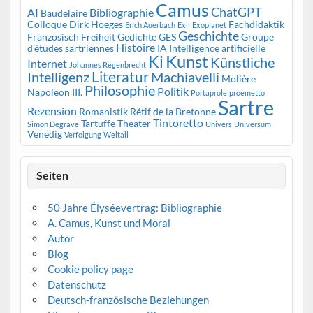
Camus
ChatGPT
AI
Bibliographie
Baudelaire
Colloque
Dirk Hoeges
Fachdidaktik
Erich Auerbach
Exil
Exoplanet
Geschichte
Französisch
Freiheit
Gedichte
GES
Groupe
Histoire
d'études sartriennes
IA
Intelligence artificielle
Kunst
Ki
Künstliche
Internet
Johannes Regenbrecht
Literatur
Intelligenz
Machiavelli
Molière
Philosophie
Politik
Napoleon III.
Portaprole
proemetto
Sartre
Rezension
Romanistik
Rétif de la Bretonne
Tintoretto
Tartuffe
Theater
Simon Degrave
Univers
Universum
Venedig
Verfolgung
Weltall
Seiten
50 Jahre Élyséevertrag: Bibliographie
A. Camus, Kunst und Moral
Autor
Blog
Cookie policy page
Datenschutz
Deutsch-französische Beziehungen