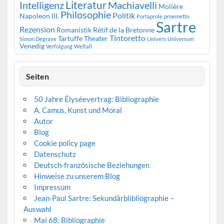
Literatur
Intelligenz
Machiavelli
Molière
Philosophie
Politik
Napoleon III.
Portaprole
proemetto
Sartre
Rezension
Romanistik
Rétif de la Bretonne
Tintoretto
Tartuffe
Theater
Simon Degrave
Univers
Universum
Venedig
Verfolgung
Weltall
Seiten
50 Jahre Élyséevertrag: Bibliographie
A. Camus, Kunst und Moral
Autor
Blog
Cookie policy page
Datenschutz
Deutsch-französische Beziehungen
Hinweise zu unserem Blog
Impressum
Jean-Paul Sartre: Sekundärblibliographie –
Auswahl
Mai 68: Bibliographie