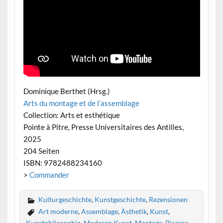
Dominique Berthet (Hrsg.)
Arts du montage et de l’assemblage
Collection: Arts et esthétique
Pointe à Pitre, Presse Universitaires des Antilles,
2025
204 Seiten
ISBN: 9782488234160
>
Commander
Kulturgeschichte
,
Kunstgeschichte
,
Rezensionen
Art moderne
,
Assemblage
,
Ästhetik
,
Kunst
,
Kunstphilosophie
,
Moderen Kunst
,
Montage
,
Picasso
,