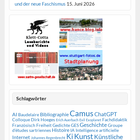
und der neue Faschismus
15. Juni 2026
Schlagwörter
Camus
ChatGPT
AI
Bibliographie
Baudelaire
Colloque
Dirk Hoeges
Fachdidaktik
Erich Auerbach
Exil
Exoplanet
Geschichte
Französisch
Freiheit
Gedichte
GES
Groupe
Histoire
d'études sartriennes
IA
Intelligence artificielle
Kunst
Ki
Künstliche
Internet
Johannes Regenbrecht