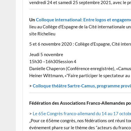
vendredi 24 et samedi 25 septembre 2021, avec le pr
Un
Colloque international: Entre logos et engageme
lieu au Collège d’Espagne de la Cité internationale un
site Richelieu
5 et 6 novembre 2020 :
Collège d’
Espagne,
Cité inter
Jeudi 5 novembre
15h30
–
16h30
Session 4
Danielle Chaperon (Conférence enregistrée),
«
Camus 
Heiner Witt
mann, «
“Faire participer le spectateur au
>
Colloque théâtre Sartre-Camus, programme provi
Fédération des Associations Franco-Allemandes po
>
Le 65e Congrès franco-allemand du 14 au 17 octo
„Pour ce 65ème congrès, nos fédérations ont réuni to
événement phare sur le thème des “acteurs du franco-