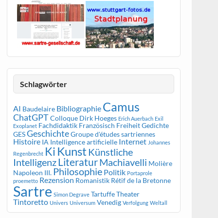
Schlagwörter
Camus
AI
Bibliographie
Baudelaire
ChatGPT
Colloque
Dirk Hoeges
Erich Auerbach
Exil
Fachdidaktik Französisch
Freiheit
Gedichte
Exoplanet
Geschichte
GES
Groupe d'études sartriennes
Histoire
Internet
IA
Intelligence artificielle
Johannes
Kunst
Ki
Künstliche
Regenbrecht
Literatur
Intelligenz
Machiavelli
Molière
Philosophie
Politik
Napoleon III.
Portaprole
Rezension
Romanistik
Rétif de la Bretonne
proemetto
Sartre
Tartuffe
Theater
Simon Degrave
Tintoretto
Venedig
Univers
Universum
Verfolgung
Weltall