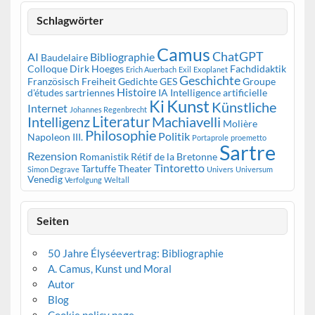
Schlagwörter
Camus
ChatGPT
AI
Bibliographie
Baudelaire
Colloque
Dirk Hoeges
Fachdidaktik
Erich Auerbach
Exil
Exoplanet
Geschichte
Französisch
Freiheit
Gedichte
GES
Groupe
Histoire
d'études sartriennes
IA
Intelligence artificielle
Kunst
Ki
Künstliche
Internet
Johannes Regenbrecht
Literatur
Intelligenz
Machiavelli
Molière
Philosophie
Politik
Napoleon III.
Portaprole
proemetto
Sartre
Rezension
Romanistik
Rétif de la Bretonne
Tintoretto
Tartuffe
Theater
Simon Degrave
Univers
Universum
Venedig
Verfolgung
Weltall
Seiten
50 Jahre Élyséevertrag: Bibliographie
A. Camus, Kunst und Moral
Autor
Blog