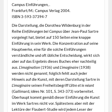
Campus Einführungen, .
Frankfurt/M.: Campus Verlag 2004.
ISBN 3-593-37394-7
Die Darstellung, die Dorothea Wildenburg in der
Reihe
Einführungen bei Campus
über Jean-Paul Sartre
vorgelegt hat, bietet auf 150 Seiten eine knappe
Einführung in sein Werk. Die Konzentration auf seine
Hauptwerke, eine für die solche Einführungen
verständliche und oft übliche Entscheidung, wirkt sich
aber auf das Ergebnis dieses Buches eher nachteilig
aus.
L’imagination
(1936) und
L’imaginaire
(1938)
werden nicht genannt; folglich fehlt auch jeder
Hinweis auf die Kunst, mit deren Darstellung Sartre in
L’imaginaire
seinen Freiheitsbegriff
L’être et le néant
(Gallimard, idées Nr. 101, S. 343-373) vorbereitet.
Überhaupt kommt gemäß dieser Einführung die Kunst
im Werk Sartres nicht vor. Spätestens aber mit der
Lektüre der Flaubert-Studie wird jedem Leser der