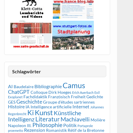
Schlagwörter
Camus
AI
Bibliographie
Baudelaire
ChatGPT
Colloque
Dirk Hoeges
Erich Auerbach
Exil
Fachdidaktik Französisch
Freiheit
Gedichte
Exoplanet
Geschichte
GES
Groupe d'études sartriennes
Histoire
Internet
IA
Intelligence artificielle
Johannes
Kunst
Ki
Künstliche
Regenbrecht
Literatur
Intelligenz
Machiavelli
Molière
Philosophie
Politik
Napoleon III.
Portaprole
Rezension
Romanistik
Rétif de la Bretonne
proemetto