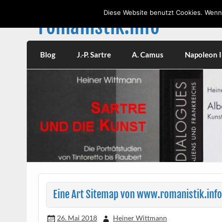
Skip
to
Diese Website benutzt Cookies. Wenn 
content
romanistik.info
Vorträge, W
Blog
J.-P. Sartre
A. Camus
Napoleon II
Eine Art Sitemap von www.romanistik.info
26. Mai 2018
Heiner Wittmann