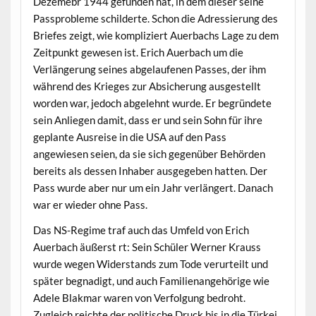
Dezemebr 1944 gefunden hat, in dem dieser seine
Passprobleme schilderte. Schon die Adressierung des
Briefes zeigt, wie kompliziert Auerbachs Lage zu dem
Zeitpunkt gewesen ist. Erich Auerbach um die
Verlängerung seines abgelaufenen Passes, der ihm
während des Krieges zur Absicherung ausgestellt
worden war, jedoch abgelehnt wurde. Er begründete
sein Anliegen damit, dass er und sein Sohn für ihre
geplante Ausreise in die USA auf den Pass
angewiesen seien, da sie sich gegenüber Behörden
bereits als dessen Inhaber ausgegeben hatten. Der
Pass wurde aber nur um ein Jahr verlängert. Danach
war er wieder ohne Pass.
Das NS-Regime traf auch das Umfeld von Erich
Auerbach äußerst rt: Sein Schüler Werner Krauss
wurde wegen Widerstands zum Tode verurteilt und
später begnadigt, und auch Familienangehörige wie
Adele Blakmar waren von Verfolgung bedroht.
Zugleich reichte der politische Druck bis in die Türkei,