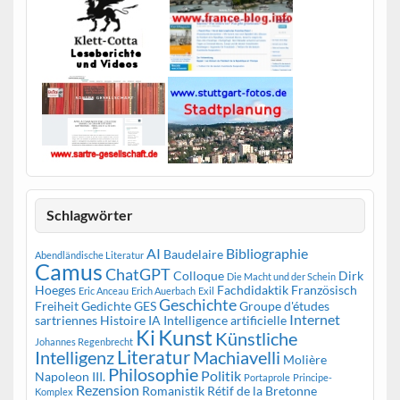
Schlagwörter
AI
Bibliographie
Baudelaire
Abendländische Literatur
Camus
ChatGPT
Colloque
Dirk
Die Macht und der Schein
Hoeges
Fachdidaktik Französisch
Eric Anceau
Erich Auerbach
Exil
Geschichte
Freiheit
Gedichte
GES
Groupe d'études
Internet
sartriennes
Histoire
IA
Intelligence artificielle
Kunst
Ki
Künstliche
Johannes Regenbrecht
Literatur
Intelligenz
Machiavelli
Molière
Philosophie
Politik
Napoleon III.
Portaprole
Principe-
Rezension
Romanistik
Rétif de la Bretonne
Komplex