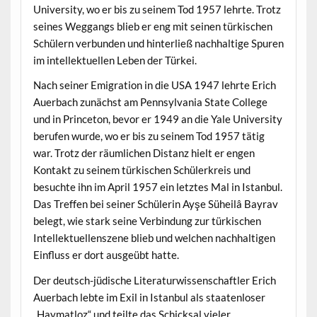
University, wo er bis zu seinem Tod 1957 lehrte. Trotz
seines Weggangs blieb er eng mit seinen türkischen
Schülern verbunden und hinterließ nachhaltige Spuren
im intellektuellen Leben der Türkei.
Nach seiner Emigration in die USA 1947 lehrte Erich
Auerbach zunächst am Pennsylvania State College
und in Princeton, bevor er 1949 an die Yale University
berufen wurde, wo er bis zu seinem Tod 1957 tätig
war. Trotz der räumlichen Distanz hielt er engen
Kontakt zu seinem türkischen Schülerkreis und
besuchte ihn im April 1957 ein letztes Mal in Istanbul.
Das Treffen bei seiner Schülerin Ayşe Süheilâ Bayrav
belegt, wie stark seine Verbindung zur türkischen
Intellektuellenszene blieb und welchen nachhaltigen
Einfluss er dort ausgeübt hatte.
Der deutsch-jüdische Literaturwissenschaftler Erich
Auerbach lebte im Exil in Istanbul als staatenloser
„Haymatloz“ und teilte das Schicksal vieler