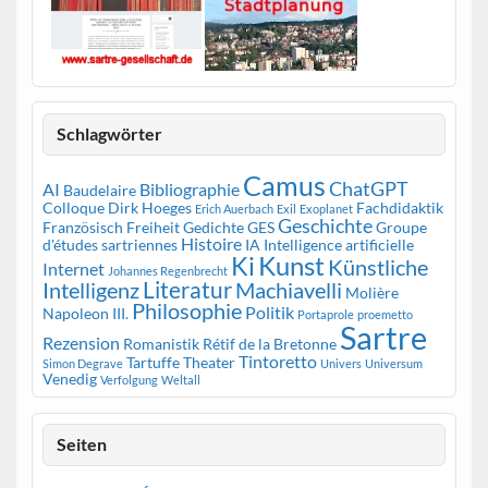
Schlagwörter
Camus
ChatGPT
AI
Bibliographie
Baudelaire
Colloque
Dirk Hoeges
Fachdidaktik
Erich Auerbach
Exil
Exoplanet
Geschichte
Französisch
Freiheit
Gedichte
GES
Groupe
Histoire
d'études sartriennes
IA
Intelligence artificielle
Kunst
Ki
Künstliche
Internet
Johannes Regenbrecht
Literatur
Intelligenz
Machiavelli
Molière
Philosophie
Politik
Napoleon III.
Portaprole
proemetto
Sartre
Rezension
Romanistik
Rétif de la Bretonne
Tintoretto
Tartuffe
Theater
Simon Degrave
Univers
Universum
Venedig
Verfolgung
Weltall
Seiten