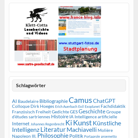
Schlagwörter
Camus
ChatGPT
AI
Bibliographie
Baudelaire
Colloque
Dirk Hoeges
Fachdidaktik
Erich Auerbach
Exil
Exoplanet
Geschichte
Französisch
Freiheit
Gedichte
GES
Groupe
Histoire
d'études sartriennes
IA
Intelligence artificielle
Kunst
Ki
Künstliche
Internet
Johannes Regenbrecht
Literatur
Intelligenz
Machiavelli
Molière
Philosophie
Politik
Napoleon III.
Portaprole
proemetto