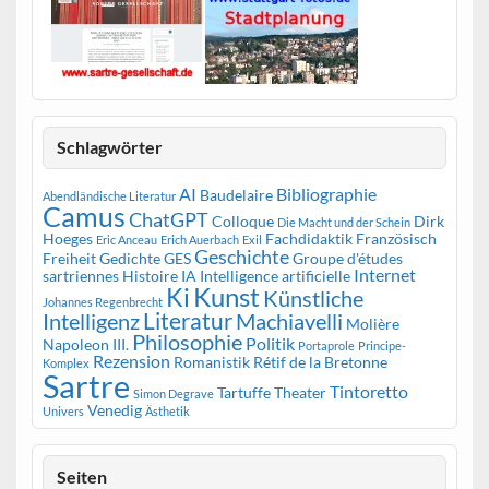
Schlagwörter
AI
Bibliographie
Baudelaire
Abendländische Literatur
Camus
ChatGPT
Colloque
Dirk
Die Macht und der Schein
Hoeges
Fachdidaktik Französisch
Eric Anceau
Erich Auerbach
Exil
Geschichte
Freiheit
Gedichte
GES
Groupe d'études
Internet
sartriennes
Histoire
IA
Intelligence artificielle
Kunst
Ki
Künstliche
Johannes Regenbrecht
Literatur
Intelligenz
Machiavelli
Molière
Philosophie
Politik
Napoleon III.
Portaprole
Principe-
Rezension
Romanistik
Rétif de la Bretonne
Komplex
Sartre
Tintoretto
Tartuffe
Theater
Simon Degrave
Venedig
Univers
Ästhetik
Seiten