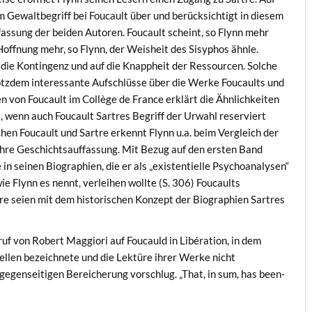
 Gewaltbegriff bei Foucault über und berücksichtigt in diesem
ssung der beiden Autoren. Foucault scheint, so Flynn mehr
Hoffnung mehr, so Flynn, der Weisheit des Sisyphos ähnle.
 die Kontingenz und auf die Knappheit der Ressourcen. Solche
trotzdem interessante Aufschlüsse über die Werke Foucaults und
en von Foucault im Collège de France erklärt die Ähnlichkeiten
t, wenn auch Foucault Sartres Begriff der Urwahl reserviert
en Foucault und Sartre erkennt Flynn u.a. beim Vergleich der
ihre Geschichtsauffassung. Mit Bezug auf den ersten Band
in seinen Biographien, die er als „existentielle Psychoanalysen“
e Flynn es nennt, verleihen wollte (S. 306) Foucaults
re seien mit dem historischen Konzept der Biographien Sartres
uf von Robert Maggiori auf Foucauld in Libération, in dem
uellen bezeichnete und die Lektüre ihrer Werke nicht
 gegenseitigen Bereicherung vorschlug. „That, in sum, has been-