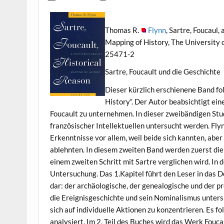
Thomas R.
Flynn
, Sartre, Foucaul
Mapping of History, The University 
25471-2
Sartre, Foucault und die Geschichte
Dieser kürzlich erschienene Band fo
History“. Der Autor beabsichtigt ei
Foucault zu unternehmen. In dieser zweibändigen Stu
französischer Intellektuellen untersucht werden. Fly
Erkenntnisse vor allem, weil beide sich kannten, ab
ablehnten. In diesem zweiten Band werden zuerst die
einem zweiten Schritt mit Sartre verglichen wird. In d
Untersuchung. Das 1.Kapitel führt den Leser in das D
dar: der archäologische, der genealogische und der pr
die Ereignisgeschichte und sein Nominalismus untersuc
sich auf individuelle Aktionen zu konzentrieren. Es fo
analysiert. Im 2. Teil des Buches wird das Werk Fouca