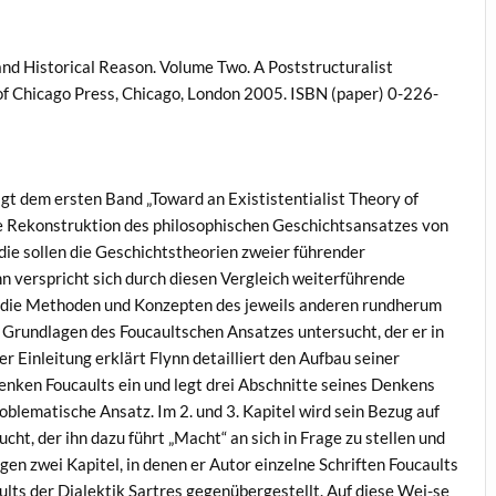
, and Historical Reason. Volume Two. A Poststructuralist
of Chicago Press, Chicago, London 2005. ISBN (paper) 0-226-
lgt dem ersten Band „Toward an Exististentialist Theory of
ne Rekonstruktion des philosophischen Geschichtsansatzes von
die sollen die Geschichtstheorien zweier führender
nn verspricht sich durch diesen Vergleich weiterführende
er die Methoden und Konzepten des jeweils anderen rundherum
 Grundlagen des Foucaultschen Ansatzes untersucht, der er in
er Einleitung erklärt Flynn detailliert den Aufbau seiner
enken Foucaults ein und legt drei Abschnitte seines Denkens
oblematische Ansatz. Im 2. und 3. Kapitel wird sein Bezug auf
ht, der ihn dazu führt „Macht“ an sich in Frage zu stellen und
lgen zwei Kapitel, in denen er Autor einzelne Schriften Foucaults
ults der Dialektik Sartres gegenübergestellt. Auf diese Wei-se