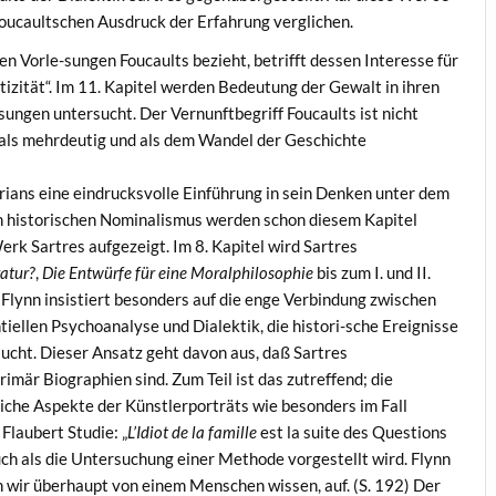
Foucaultschen Ausdruck der Erfahrung verglichen.
ten Vorle-sungen Foucaults bezieht, betrifft dessen Interesse für
tizität“. Im 11. Kapitel werden Bedeutung der Gewalt in ihren
ungen untersucht. Der Vernunftbegriff Foucaults ist nicht
t als mehrdeutig und als dem Wandel der Geschichte
torians eine eindrucksvolle Einführung in sein Denken unter dem
en historischen Nominalismus werden schon diesem Kapitel
rk Sartres aufgezeigt. Im 8. Kapitel wird Sartres
ratur?
,
Die Entwürfe für eine Moralphilosophie
bis zum I. und II.
 Flynn insistiert besonders auf die enge Verbindung zwischen
tiellen Psychoanalyse und Dialektik, die histori-sche Ereignisse
cht. Dieser Ansatz geht davon aus, daß Sartres
mär Biographien sind. Zum Teil ist das zutreffend; die
iche Aspekte der Künstlerporträts wie besonders im Fall
Flaubert Studie: „
L’Idiot de la famille
est la suite des Questions
ch als die Untersuchung einer Methode vorgestellt wird. Flynn
n wir überhaupt von einem Menschen wissen, auf. (S. 192) Der