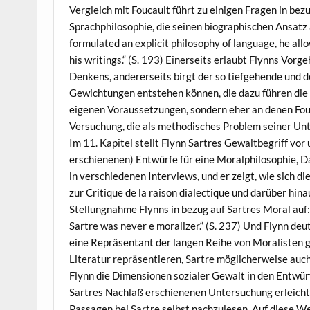
Vergleich mit Foucault führt zu einigen Fragen in bez
Sprachphilosophie, die seinen biographischen Ansatz 
formulated an explicit philosophy of language, he all
his writings.“ (S. 193) Einerseits erlaubt Flynns Vo
Denkens, andererseits birgt der so tiefgehende und d
Gewichtungen entstehen können, die dazu führen die Q
eigenen Voraussetzungen, sondern eher an denen Fou
Versuchung, die als methodisches Problem seiner Unte
Im 11. Kapitel stellt Flynn Sartres Gewaltbegriff vor 
erschienenen) Entwürfe für eine Moralphilosophie, D
in verschiedenen Interviews, und er zeigt, wie sich 
zur Critique de la raison dialectique und darüber hin
Stellungnahme Flynns in bezug auf Sartres Moral auf:
Sartre was never e moralizer.“ (S. 237) Und Flynn deut
eine Repräsentant der langen Reihe von Moralisten ge
Literatur repräsentieren, Sartre möglicherweise auch 
Flynn die Dimensionen sozialer Gewalt in den Entwürf
Sartres Nachlaß erschienenen Untersuchung erleichtert
Passagen bei Sartre selbst nachzulesen. Auf diese We