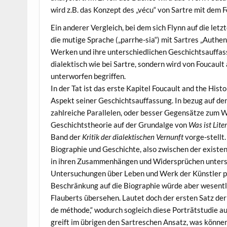
wird z.B. das Konzept des „vécu“ von Sartre mit dem 
Ein anderer Vergleich, bei dem sich Flynn auf die letz
die mutige Sprache („parrhe-sia“) mit Sartres „Authen
Werken und ihre unterschiedlichen Geschichtsauffass
dialektisch wie bei Sartre, sondern wird von Foucaul
unterworfen begriffen.
In der Tat ist das erste Kapitel Foucault and the His
Aspekt seiner Geschichtsauffassung. In bezug auf d
zahlreiche Parallelen, oder besser Gegensätze zum We
Geschichtstheorie auf der Grundalge von
Was ist Lite
Band der
Kritik der dialektischen Vernunft
vorge-stellt.
Biographie und Geschichte, also zwischen der existen
in ihren Zusammenhängen und Widersprüchen untersu
Untersuchungen über Leben und Werk der Künstler pri
Beschränkung auf die Biographie würde aber wesentl
Flauberts übersehen. Lautet doch der ersten Satz der 
de méthode,“ wodurch sogleich diese Porträtstudie au
greift im übrigen den Sartreschen Ansatz, was könne