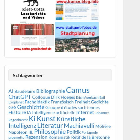
Schlagwörter
Camus
AI
Bibliographie
Baudelaire
ChatGPT
Colloque
Dirk Hoeges
Erich Auerbach
Exil
Fachdidaktik Französisch
Freiheit
Gedichte
Exoplanet
Geschichte
GES
Groupe d'études sartriennes
Histoire
Internet
IA
Intelligence artificielle
Johannes
Kunst
Ki
Künstliche
Regenbrecht
Literatur
Intelligenz
Machiavelli
Molière
Philosophie
Politik
Napoleon III.
Portaprole
Rezension
Romanistik
Rétif de la Bretonne
proemetto