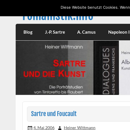
Skip
to
Diese Website benutzt Cookies. Wenn 
content
romanistik.info
Vorträge, W
Blog
J.-P. Sartre
A. Camus
Napoleon II
Sartre und Foucault
4. Mai 2006
Heiner Wittmann