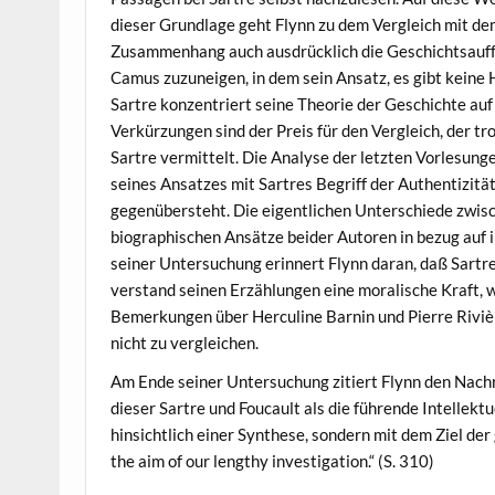
dieser Grundlage geht Flynn zu dem Vergleich mit dem
Zusammenhang auch ausdrücklich die Geschichtsauffa
Camus zuzuneigen, in dem sein Ansatz, es gibt keine 
Sartre konzentriert seine Theorie der Geschichte auf
Verkürzungen sind der Preis für den Vergleich, der 
Sartre vermittelt. Die Analyse der letzten Vorlesung
seines Ansatzes mit Sartres Begriff der Authentizitä
gegenübersteht. Die eigentlichen Unterschiede zwisch
biographischen Ansätze beider Autoren in bezug auf 
seiner Untersuchung erinnert Flynn daran, daß Sartre 
verstand seinen Erzählungen eine moralische Kraft, wi
Bemerkungen über Herculine Barnin und Pierre Riviè
nicht zu vergleichen.
Am Ende seiner Untersuchung zitiert Flynn den Nachr
dieser Sartre und Foucault als die führende Intellekt
hinsichtlich einer Synthese, sondern mit dem Ziel der
the aim of our lengthy investigation.“ (S. 310)