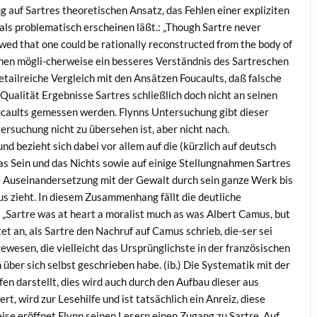
ug auf Sartres theoretischen Ansatz, das Fehlen einer expliziten
als problematisch erscheinen läßt.: „Though Sartre never
owed that one could be rationally reconstructed from the body of
rgehen mögli-cherweise ein besseres Verständnis des Sartreschen
etailreiche Vergleich mit den Ansätzen Foucaults, daß falsche
ualität Ergebnisse Sartres schließlich doch nicht an seinen
caults gemessen werden. Flynns Untersuchung gibt dieser
rsuchung nicht zu übersehen ist, aber nicht nach.
und bezieht sich dabei vor allem auf die (kürzlich auf deutsch
as Sein und das Nichts sowie auf einige Stellungnahmen Sartres
die Auseinandersetzung mit der Gewalt durch sein ganze Werk bis
aus zieht. In diesem Zusammenhang fällt die deutliche
 „Sartre was at heart a moralist much as was Albert Camus, but
et an, als Sartre den Nachruf auf Camus schrieb, die-ser sei
wesen, die vielleicht das Ursprünglichste in der französischen
über sich selbst geschrieben habe. (ib.) Die Systematik mit der
en darstellt, dies wird auch durch den Aufbau dieser aus
, wird zur Lesehilfe und ist tatsächlich ein Anreiz, diese
ise eröffnet Flynn seinen Lesern einen Zugang zu Sartre. Auf