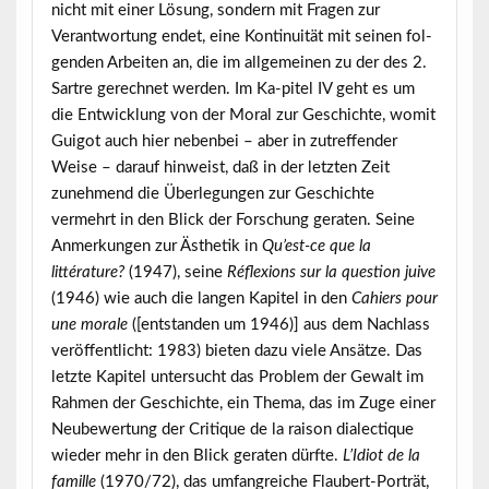
nicht mit einer Lösung, sondern mit Fragen zur
Verantwortung endet, eine Kontinuität mit seinen fol-
genden Arbeiten an, die im allgemeinen zu der des 2.
Sartre gerechnet werden. Im Ka-pitel IV geht es um
die Entwicklung von der Moral zur Geschichte, womit
Guigot auch hier nebenbei – aber in zutreffender
Weise – darauf hinweist, daß in der letzten Zeit
zunehmend die Überlegungen zur Geschichte
vermehrt in den Blick der Forschung geraten. Seine
Anmerkungen zur Ästhetik in
Qu’est-ce que la
littérature?
(1947), seine
Réflexions sur la question juive
(1946) wie auch die langen Kapitel in den
Cahiers pour
une morale
([entstanden um 1946)] aus dem Nachlass
veröffentlicht: 1983) bieten dazu viele Ansätze. Das
letzte Kapitel untersucht das Problem der Gewalt im
Rahmen der Geschichte, ein Thema, das im Zuge einer
Neubewertung der Critique de la raison dialectique
wieder mehr in den Blick geraten dürfte.
L’Idiot de la
famille
(1970/72), das umfangreiche Flaubert-Porträt,