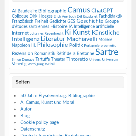
Camus
ChatGPT
AI
Bibliographie
Baudelaire
Colloque
Dirk Hoeges
Fachdidaktik
Erich Auerbach
Exil
Exoplanet
Geschichte
Französisch
Freiheit
Gedichte
GES
Groupe
Histoire
d'études sartriennes
IA
Intelligence artificielle
Kunst
Ki
Künstliche
Internet
Johannes Regenbrecht
Literatur
Intelligenz
Machiavelli
Molière
Philosophie
Politik
Napoleon III.
Portaprole
proemetto
Sartre
Rezension
Romanistik
Rétif de la Bretonne
Tintoretto
Tartuffe
Theater
Simon Degrave
Univers
Universum
Venedig
Verfolgung
Weltall
Seiten
50 Jahre Élyséevertrag: Bibliographie
A. Camus, Kunst und Moral
Autor
Blog
Cookie policy page
Datenschutz
Deutsch-französische Beziehungen