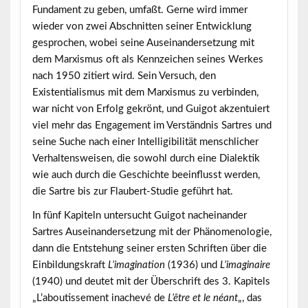
Fundament zu geben, umfaßt. Gerne wird immer
wieder von zwei Abschnitten seiner Entwicklung
gesprochen, wobei seine Auseinandersetzung mit
dem Marxismus oft als Kennzeichen seines Werkes
nach 1950 zitiert wird. Sein Versuch, den
Existentialismus mit dem Marxismus zu verbinden,
war nicht von Erfolg gekrönt, und Guigot akzentuiert
viel mehr das Engagement im Verständnis Sartres und
seine Suche nach einer Intelligibilität menschlicher
Verhaltensweisen, die sowohl durch eine Dialektik
wie auch durch die Geschichte beeinflusst werden,
die Sartre bis zur Flaubert-Studie geführt hat.
In fünf Kapiteln untersucht Guigot nacheinander
Sartres Auseinandersetzung mit der Phänomenologie,
dann die Entstehung seiner ersten Schriften über die
Einbildungskraft
L’imagination
(1936) und
L’imaginaire
(1940) und deutet mit der Überschrift des 3. Kapitels
„L’aboutissement inachevé de
L’être et le néant
„, das