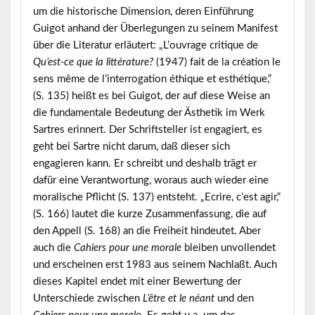
um die historische Dimension, deren Einführung
Guigot anhand der Überlegungen zu seinem Manifest
über die Literatur erläutert: „L’ouvrage critique de
Qu’est-ce que la littérature?
(1947) fait de la création le
sens même de l’interrogation éthique et esthétique,“
(S. 135) heißt es bei Guigot, der auf diese Weise an
die fundamentale Bedeutung der Ästhetik im Werk
Sartres erinnert. Der Schriftsteller ist engagiert, es
geht bei Sartre nicht darum, daß dieser sich
engagieren kann. Er schreibt und deshalb trägt er
dafür eine Verantwortung, woraus auch wieder eine
moralische Pflicht (S. 137) entsteht. „Ecrire, c’est agir,“
(S. 166) lautet die kurze Zusammenfassung, die auf
den Appell (S. 168) an die Freiheit hindeutet. Aber
auch die
Cahiers pour une morale
bleiben unvollendet
und erscheinen erst 1983 aus seinem Nachlaßt. Auch
dieses Kapitel endet mit einer Bewertung der
Unterschiede zwischen
L’être et le néant
und den