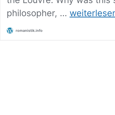
Sartre
philosopher, …
weiterlese
et
Dürer
romanistik.info